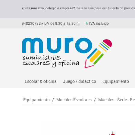
¿Eres maestro, colegio o empresa?
Inicia sesión para ver tu tarifa de precio
948230732
▸ L-V de 8:30 a 18:30 h.
IVA incluido
Escolar & oficina
Juego / didáctico
Equipamiento
Archivo
Asociación y atención
Despachos y of
M
Equipamiento
/
Muebles Escolares
/
Muebles~Serie~Be
Complementos oficina
Ciencias
Espacios compa
Le
Dibujo técnico y artístico
Construcciones
Mesas educaci
Me
Escritura y corrección
Espacios exteriores
Muebles escola
Mo
Higiene
Espacios multisensoriales
Percheros, bald
M