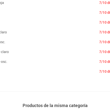
nja
7/10 d
7/10 d
7/10 d
claro
7/10 d
osc.
7/10 d
 claro
7/10 d
 osc.
7/10 d
7/10 d
Productos de la misma categoría