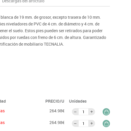
Descargas del artíctulo
ntos
a blanca de 19 mm. de grosor, excepto trasera de 10 mm.
es niveladores de PVC de 4 cm. de diámetro y 4 cm. de
ener el suelo. Estos pies pueden ser retirados para poder
tuidos por ruedas con freno de 6 cm. de altura. Garantizado
rtificación de mobiliario TECNALIA.
ón no se abonará más del 90% del valor de la mercancía.
idad
PRECIO/U
Unidades
ías
264.98€
ías
264.98€