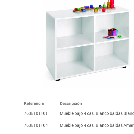
Informática
Juegos heurísticos
Pizarras, vitrin
Pr
Manualidades
Juegos de mesa
Sillas, bancos 
Ps
Material escolar
Juegos simbólicos
S
Plastifica, encuaderna, destruye
Papel y manipulados
Referencia
Descripción
7635101101
Mueble bajo 4 cas. Blanco baldas Blan
7635101104
Mueble bajo 4 cas. Blanco baldas Amari