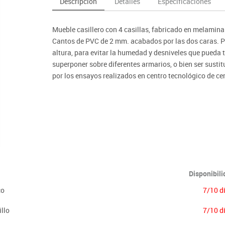
Descripción
Detalles
Especificaciones
as y expositores
imeras edades
Deportes raqueta
Monitores interactivos
Protección deportiva
y taburetes
icomotricidad
Entrenamiento
Pc & tablets & cámaras docume
Psicomotricidad
Mueble casillero con 4 casillas, fabricado en melamin
tem
Equipamiento
Pantallas de proyección
Cantos de PVC de 2 mm. acabados por las dos caras. Pi
Soportes
altura, para evitar la humedad y desniveles que pueda t
superponer sobre diferentes armarios, o bien ser susti
Videoproyección
por los ensayos realizados en centro tecnológico de ce
Importante:
El mobiliario se pide por encargo. En caso de devoluci
Disponibil
co
7/10 d
llo
7/10 d