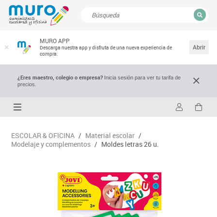
CERRAR
MURO APP
Resultados de la búsqueda
Abrir
Descarga nuestra app y disfruta de una nueva experiencia de
compra.
¿Eres maestro, colegio o empresa?
Inicia sesión para ver tu tarifa de
precios.
ESCOLAR & OFICINA
/
Material escolar
/
Modelaje y complementos
/
Moldes letras 26 u.