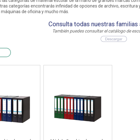
las categorías de material escolar de la mano de grandes marcas como Sta
as y expositores
imeras edades
Deportes raqueta
Monitores interactivos
ras categorías encontrarás infinidad de opciones de archivo, escritura y
Protección deportiva
 máquinas de oficina y mucho más.
y taburetes
icomotricidad
Entrenamiento
Pc & tablets & cámaras docume
Psicomotricidad
Consulta todas nuestras familias
tem
Equipamiento
Pantallas de proyección
También puedes consultar el catálogo de esco
Soportes
Videoproyección