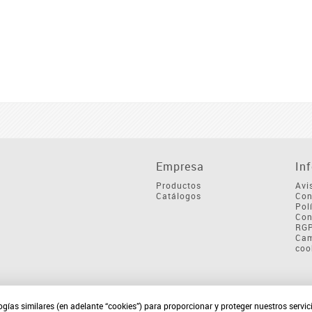
Empresa
In
Productos
Avi
Catálogos
Con
Pol
Con
RG
Cam
coo
ogías similares (en adelante “cookies”) para proporcionar y proteger nuestros servi