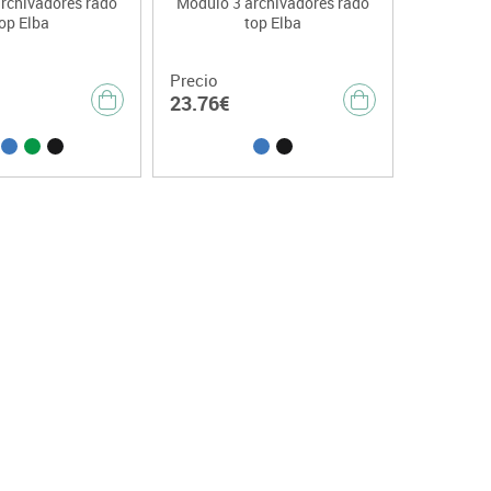
rchivadores rado
Módulo 3 archivadores rado
op Elba
top Elba
Precio
23.76€