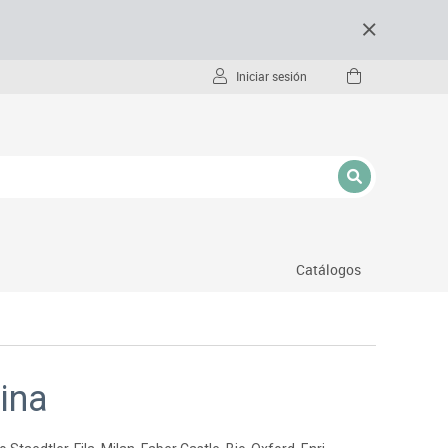
Iniciar sesión
Catálogos
- pc
cina