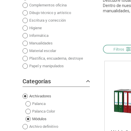
Descubre todas 
Complementos oficina
Informática
Juegos heurísticos
Pizarras, vitrin
Pr
Dentro de nuest
manualidades,
Dibujo técnico y artístico
Manualidades
Juegos de mesa
Sillas, bancos 
Ps
Escritura y corrección
Material escolar
Juegos simbólicos
S
Higiene
Plastifica, encuaderna, destruye
Informática
Papel y manipulados
Manualidades
Filtros
Material escolar
Plastifica, encuaderna, destruye
Papel y manipulados
Categorías
Archivadores
Palanca
Palanca Color
Módulos
Archivo definitivo