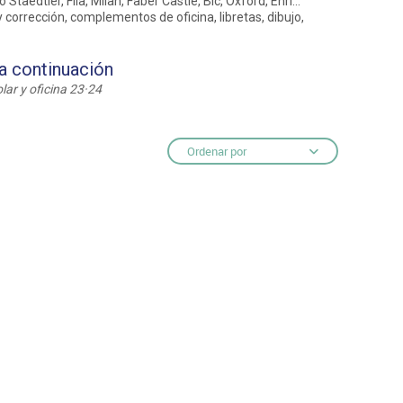
edtler, Fila, Milan, Faber Castle, Bic, Oxford, Enri...
 corrección, complementos de oficina, libretas, dibujo,
ntos
 a continuación
lar y oficina 23·24
Ordenar por