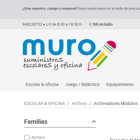
¿Eres maestro, colegio o empresa?
Inicia sesión para ver tu tarifa de precio
948230732
▸ L-V de 8:30 a 18:30 h.
IVA incluido
Escolar & oficina
Juego / didáctico
Equipamiento
Archivo
Asociación y atención
Despachos y of
M
ESCOLAR & OFICINA
/
Archivo
/
Archivadores Módulos
Complementos oficina
Ciencias
Espacios compa
Le
Dibujo técnico y artístico
Construcciones
Mesas educaci
Me
Familias
Escritura y corrección
Espacios exteriores
Muebles escola
Mo
Archivo
Higiene
Espacios multisensoriales
Percheros, bald
M