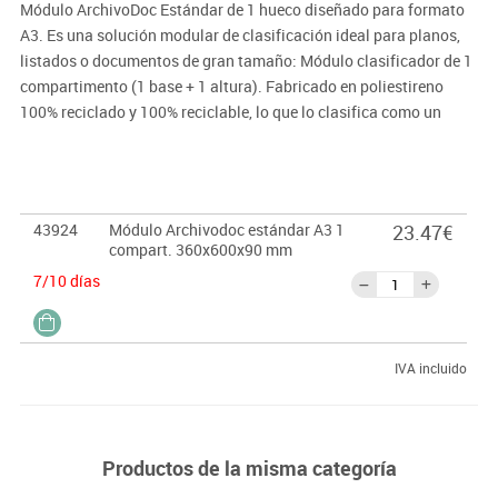
Módulo ArchivoDoc Estándar de 1 hueco diseñado para formato
A3. Es una solución modular de clasificación ideal para planos,
listados o documentos de gran tamaño: Módulo clasificador de 1
compartimento (1 base + 1 altura). Fabricado en poliestireno
100% reciclado y 100% reciclable, lo que lo clasifica como un
producto de la línea sostenible de la marca.
Formato compatible: A3
Color: Negro
43924
Módulo Archivodoc estándar A3 1
23.47€
Medidas exteriores: 60x36x9 cm (ancho x profundo x alto).
compart. 360x600x90 mm
7/10 días
IVA incluido
Productos de la misma categoría