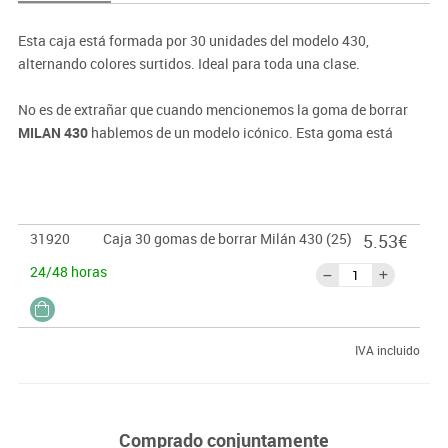
Esta caja está formada por 30 unidades del modelo 430,
alternando colores surtidos. Ideal para toda una clase.
No es de extrañar que cuando mencionemos la goma de borrar
MILAN 430
hablemos de un modelo icónico. Esta goma está
fabricada con caucho sintético y lleva comercializándose desde
1918 con sus 3 colores clásicos: blanco, rosa y verde. Sus
características la hazen una goma versátil, capaz de eliminar
cualquier tipo de trazo, sin importar la dureza del grafito. Su
31920
Caja 30 gomas de borrar Milán 430 (25)
5.53€
diseño compacto hace que sea fácil de utilizar desde una edad
temprana.
24/48 horas
IVA incluido
Comprado conjuntamente