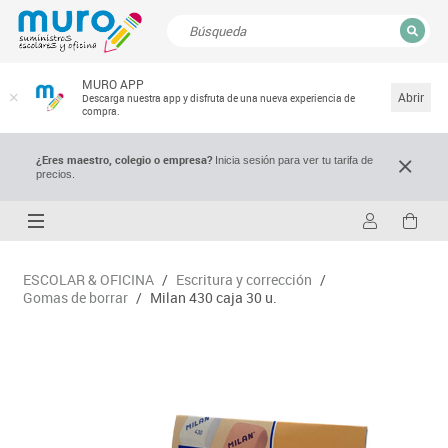
CERRAR
MURO APP
Resultados de la búsqueda
Abrir
Descarga nuestra app y disfruta de una nueva experiencia de
compra.
¿Eres maestro, colegio o empresa?
Inicia sesión para ver tu tarifa de
precios.
ESCOLAR & OFICINA
/
Escritura y corrección
/
Gomas de borrar
/
Milan 430 caja 30 u.