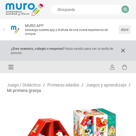
CERRAR
MURO APP
Resultados de la búsqueda
Abrir
Descarga nuestra app y disfruta de una nueva experiencia de
compra.
¿Eres maestro, colegio o empresa?
Inicia sesión para ver tu tarifa de
precios.
Juego / Didáctico
/
Primeras edades
/
Juegos y aprendizaje
/
Mi primera granja