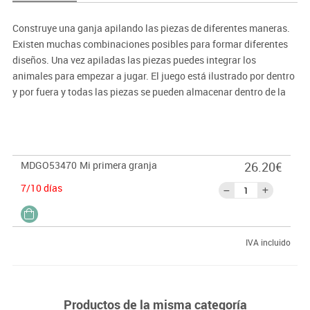
Construye una ganja apilando las piezas de diferentes maneras.
Existen muchas combinaciones posibles para formar diferentes
diseños. Una vez apiladas las piezas puedes integrar los
animales para empezar a jugar. El juego está ilustrado por dentro
y por fuera y todas las piezas se pueden almacenar dentro de la
pieza más grande. Incluye: 5 cubos de cartón y 5 animales de
madera: gallina, vaca, caballo, cerdito y conejo.
MDGO53470
Mi primera granja
26.20€
7/10 días
IVA incluido
Productos de la misma categoría