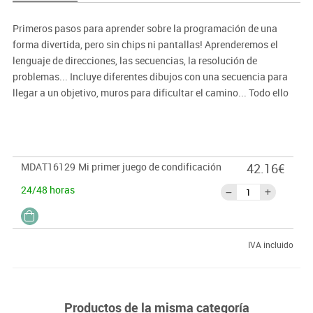
Primeros pasos para aprender sobre la programación de una
forma divertida, pero sin chips ni pantallas! Aprenderemos el
lenguaje de direcciones, las secuencias, la resolución de
problemas... Incluye diferentes dibujos con una secuencia para
llegar a un objetivo, muros para dificultar el camino... Todo ello
con nuestro pequeño amigo Bot, un robot de madera que nos
acompañará. Medidas: 30x30x1,5 cm
MDAT16129
Mi primer juego de condificación
42.16€
24/48 horas
IVA incluido
Productos de la misma categoría