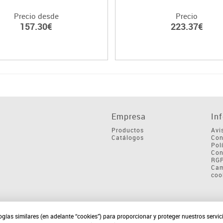
Precio desde
Precio
157.30€
223.37€
Empresa
In
Productos
Avi
Catálogos
Con
Pol
Con
RG
Cam
coo
ogías similares (en adelante “cookies”) para proporcionar y proteger nuestros servi