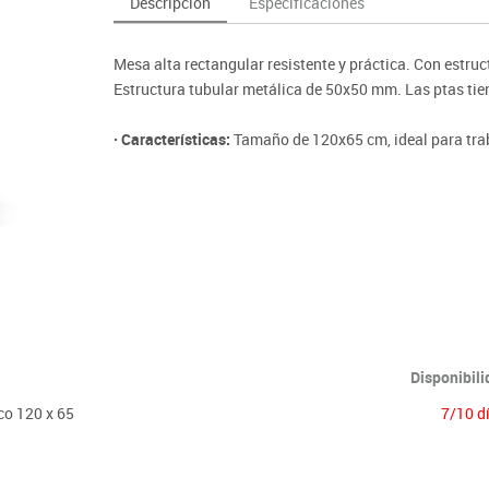
Descripción
Especificaciones
as y expositores
imeras edades
Deportes raqueta
Monitores interactivos
Protección deportiva
y taburetes
icomotricidad
Entrenamiento
Pc & tablets & cámaras docume
Psicomotricidad
Mesa alta rectangular resistente y práctica. Con estru
tem
Equipamiento
Pantallas de proyección
Estructura tubular metálica de 50x50 mm. Las ptas tie
Soportes
· Características:
Tamaño de 120x65 cm, ideal para tra
Videoproyección
Disponibil
co 120 x 65
7/10 d