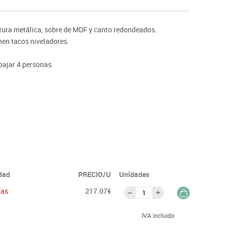
ntos
ctura metálica, sobre de MDF y canto redondeados.
nen tacos niveladores.
bajar 4 personas.
idad
PRECIO/U
Unidades
ías
217.07€
IVA incluido