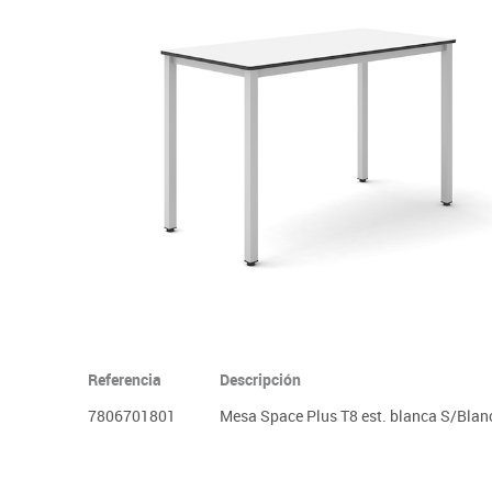
Informática
Juegos heurísticos
Pizarras, vitrin
Pr
Manualidades
Juegos de mesa
Sillas, bancos 
Ps
Material escolar
Juegos simbólicos
S
Plastifica, encuaderna, destruye
Papel y manipulados
Referencia
Descripción
7806701801
Mesa Space Plus T8 est. blanca S/Blan