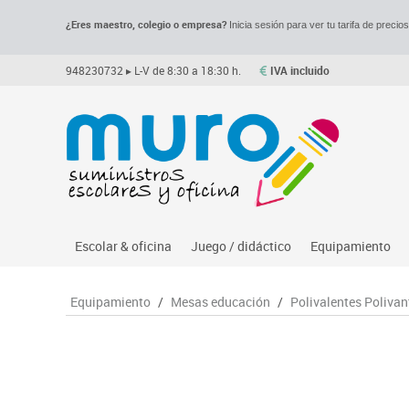
¿Eres maestro, colegio o empresa?
Inicia sesión para ver tu tarifa de precio
948230732
▸ L-V de 8:30 a 18:30 h.
IVA incluido
Escolar & oficina
Juego / didáctico
Equipamiento
Archivo
Asociación y atención
Despachos y of
M
Equipamiento
/
Mesas educación
/
Polivalentes Polivan
Complementos oficina
Ciencias
Espacios compa
Le
Dibujo técnico y artístico
Construcciones
Mesas educaci
Me
Escritura y corrección
Espacios exteriores
Muebles escola
Mo
Higiene
Espacios multisensoriales
Percheros, bald
M