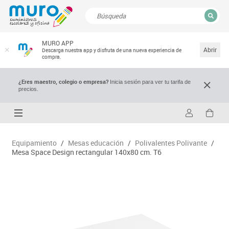
CERRAR
MURO APP
Resultados de la búsqueda
Abrir
Descarga nuestra app y disfruta de una nueva experiencia de
compra.
¿Eres maestro, colegio o empresa?
Inicia sesión para ver tu tarifa de
precios.
Equipamiento
/
Mesas educación
/
Polivalentes Polivante
/
Mesa Space Design rectangular 140x80 cm. T6