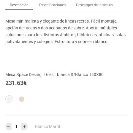
Descripción
Especificaciones
Descargas del artíctulo
Mesa minimalista y elegante de líneas rectas. Fácil montaje,
opción de ruedas y dos acabados de sobre. Aporta múltiples
soluciones para los distintos ámbitos, biblotecas, oficinas, salas
polivalanentes y colegios. Estructura y sobre en blanco.
Importante:
El mobiliario se pide por encargo. En caso de devolución no se
abonará más del 90% del valor de la mercancía.
Mesa Space Desing. T6 est. blanca S/Blanco 140X80
231.63
€
Blanco Marfil