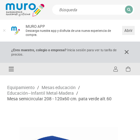
CERRAR
MURO APP
Resultados de la búsqueda
Abrir
Descarga nuestra app y disfruta de una nueva experiencia de
compra.
¿Eres maestro, colegio o empresa?
Inicia sesión para ver tu tarifa de
precios.
Equipamiento
/
Mesas educación
/
Educación~Infantil Metal-Madera
/
Mesa semicircular 208 - 120x60 cm. pata verde alt.60