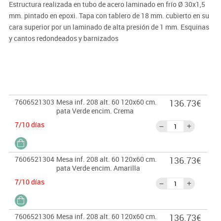
Estructura realizada en tubo de acero laminado en frío Ø 30x1,5
mm. pintado en epoxi. Tapa con tablero de 18 mm. cubierto en su
cara superior por un laminado de alta presión de 1 mm. Esquinas
y cantos redondeados y barnizados
Importante:
El mobiliario se pide por encargo. En caso de devolución no se
abonará más del 90% del valor de la mercancía.
7606521303
Mesa inf. 208 alt. 60 120x60 cm.
136.73€
pata Verde encim. Crema
7/10 días
7606521304
Mesa inf. 208 alt. 60 120x60 cm.
136.73€
pata Verde encim. Amarilla
7/10 días
7606521306
Mesa inf. 208 alt. 60 120x60 cm.
136.73€