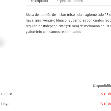
Descripción
Especificaciones
as y expositores
imeras edades
Deportes raqueta
Monitores interactivos
Protección deportiva
y taburetes
icomotricidad
Entrenamiento
Pc & tablets & cámaras docume
Psicomotricidad
Mesa de reunión de melamínico sobre aglomerado 25 
tem
Equipamiento
Pantallas de proyección
haya, gris, wengé o blanco. Superficies con cantos re
Soportes
regulación independiente (20 mm) de melamina de 19 
y aluminio con cantos redondeados.
Videoproyección
Disponibil
a Blanco
7/10 d
a Haya
7/10 d