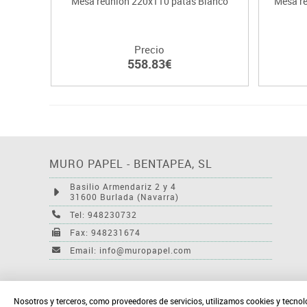
Mesa reunión 220x110 patas Blanco
Mesa r
Precio
558.83€
MURO PAPEL - BENTAPEA, SL
Basilio Armendariz 2 y 4
31600 Burlada (Navarra)
Tel: 948230732
Fax: 948231674
Email: info@muropapel.com
Nosotros y terceros, como proveedores de servicios, utilizamos cookies y tecnol