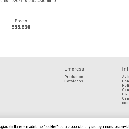
eunión 220x110 patas Aluminio
Precio
558.83€
Empresa
In
Productos
Avi
Catálogos
Con
Pol
Con
RG
Cam
coo
ogías similares (en adelante “cookies”) para proporcionar y proteger nuestros servi