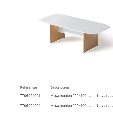
Informática
Juegos heurísticos
Pizarras, vitrin
Pr
Manualidades
Juegos de mesa
Sillas, bancos 
Ps
Material escolar
Juegos simbólicos
S
Plastifica, encuaderna, destruye
Papel y manipulados
Referencia
Descripción
7706964001
Mesa reunión 220x100 patas Haya tap
7706964064
Mesa reunión 220x100 patas Haya tap