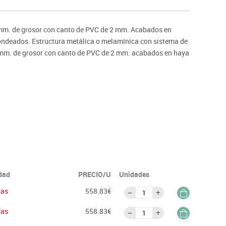
ntos
mm. de grosor con canto de PVC de 2 mm. Acabados en
dondeados. Estructura metálica o melamínica con sistema de
mm. de grosor con canto de PVC de 2 mm. acabados en haya
idad
PRECIO/U
Unidades
ías
558.83€
ías
558.83€