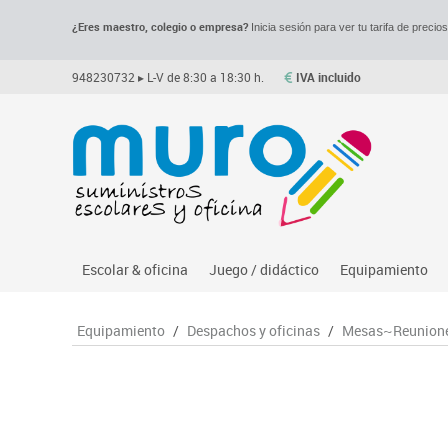
¿Eres maestro, colegio o empresa?
Inicia sesión para ver tu tarifa de precio
948230732
▸ L-V de 8:30 a 18:30 h.
IVA incluido
Escolar & oficina
Juego / didáctico
Equipamiento
Archivo
Asociación y atención
Despachos y of
M
Equipamiento
/
Despachos y oficinas
/
Mesas~Reunione
Complementos oficina
Ciencias
Espacios compa
Le
Dibujo técnico y artístico
Construcciones
Mesas educaci
Me
Escritura y corrección
Espacios exteriores
Muebles escola
Mo
Higiene
Espacios multisensoriales
Percheros, bald
M