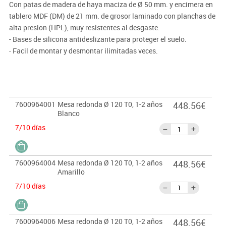
Con patas de madera de haya maciza de Ø 50 mm. y encimera en
tablero MDF (DM) de 21 mm. de grosor laminado con planchas de
alta presion (HPL), muy resistentes al desgaste.
- Bases de silicona antideslizante para proteger el suelo.
- Facil de montar y desmontar ilimitadas veces.
- Los bordes estan redondeados para prevencion de cortes o
heridas.
- Acabados de madera en barniz no toxico.
7600964001
Mesa redonda Ø 120 T0, 1-2 años
448.56€
Importante:
Blanco
El mobiliario se pide por encargo. En caso de devolución no se
7/10 días
abonará más del 90% del valor de la mercancía.
7600964004
Mesa redonda Ø 120 T0, 1-2 años
448.56€
Amarillo
7/10 días
7600964006
Mesa redonda Ø 120 T0, 1-2 años
448.56€