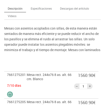
Descripción
Especificaciones
Descargas del artíctulo
Vídeos
Mesas con asientos acoplados con sillas, de esta manera están
sentados de manera más eficiente y se puede reducir el ancho de
los pasillos y se elimina el ruido al arrastrar las sillas. Un solo
operador puede instalar los asientos plegables móviles: se
minimiza el trabajo y el tiempo de montaje. Mesas con laminados
de alta resistencia capaces de conservarse condiciones seguras e
higiénicas por más tiempo. Se pueden limpiar con vapor para
permitir una máxima higiene. Protectores deslizantes que no
dejan marcas, diseñados para mantener el suelo de su comedor
7661275201
Mesa rect. 244x76 8 as. alt. 66
1560.90€
en óptimas condiciones.
cm. Blanco
Garantía de 15 años en los mecanismos, garantía de por vida en
7/10 días
soldaduras.
7661275205
Mesa rect. 244x76 8 as. alt. 66
1560.90€