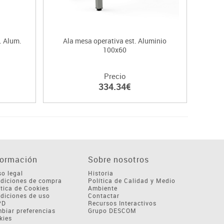
. Alum.
Ala mesa operativa est. Aluminio
Mesa 
100x60
Precio
334.34€
formación
Sobre nosotros
so legal
Historia
diciones de compra
Política de Calidad y Medio
ítica de Cookies
Ambiente
diciones de uso
Contactar
PD
Recursos Interactivos
biar preferencias
Grupo DESCOM
kies