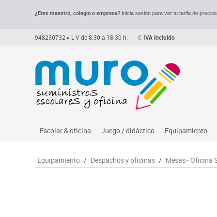
¿Eres maestro, colegio o empresa?
Inicia sesión para ver tu tarifa de precio
948230732
▸ L-V de 8:30 a 18:30 h.
IVA incluido
Escolar & oficina
Juego / didáctico
Equipamiento
Archivo
Asociación y atención
Despachos y of
M
Equipamiento
/
Despachos y oficinas
/
Mesas~Oficina S
Complementos oficina
Ciencias
Espacios compa
Le
Dibujo técnico y artístico
Construcciones
Mesas educaci
Me
Escritura y corrección
Espacios exteriores
Muebles escola
Mo
Higiene
Espacios multisensoriales
Percheros, bald
M