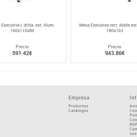
Executive L dcha. est. Alum.
Mesa Executive rect. doble est
160x110x80
180x163
Precio
Precio
591.42€
943.86€
Empresa
In
Productos
Avi
Catálogos
Con
Pol
Con
RG
Cam
coo