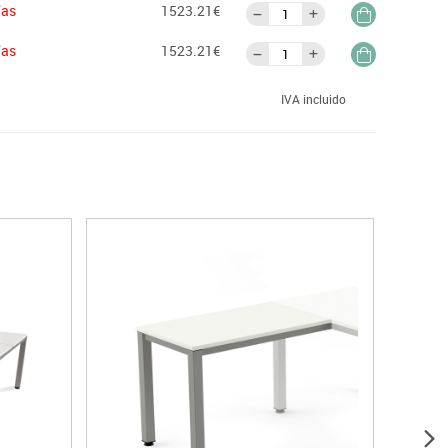
ías
1523.21€
ías
1523.21€
IVA incluido