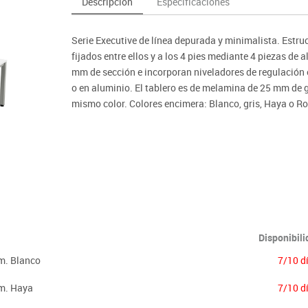
Descripción
Especificaciones
as y expositores
imeras edades
Deportes raqueta
Monitores interactivos
Protección deportiva
y taburetes
icomotricidad
Entrenamiento
Pc & tablets & cámaras docume
Psicomotricidad
Serie Executive de línea depurada y minimalista. Estru
tem
Equipamiento
Pantallas de proyección
fijados entre ellos y a los 4 pies mediante 4 piezas de 
Soportes
mm de sección e incorporan niveladores de regulación 
o en aluminio. El tablero es de melamina de 25 mm de
Videoproyección
mismo color. Colores encimera: Blanco, gris, Haya o Ro
Complementos:
· Soporte de CPU metálico
(Ver producto)
· Faldón metálico
(Ver producto)
· Separador de melamina
(Ver producto)
· Sistema de electrificación
(Ver producto)
Disponibil
m. Blanco
7/10 d
um. Haya
7/10 d