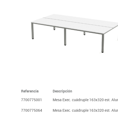
Informática
Juegos heurísticos
Pizarras, vitrin
Pr
Manualidades
Juegos de mesa
Sillas, bancos 
Ps
Material escolar
Juegos simbólicos
S
Plastifica, encuaderna, destruye
Papel y manipulados
Referencia
Descripción
7700775001
Mesa Exec. cuádruple 163x320 est. Alu
7700775064
Mesa Exec. cuádruple 163x320 est. Al