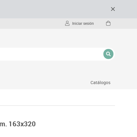
Iniciar sesión
Catálogos
- pc
lum. 163x320