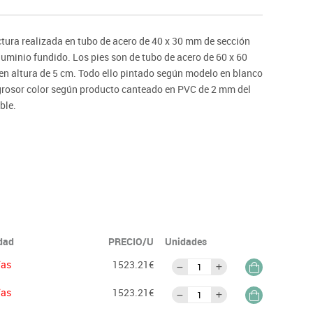
ntos
ctura realizada en tubo de acero de 40 x 30 mm de sección
aluminio fundido. Los pies son de tubo de acero de 60 x 60
en altura de 5 cm. Todo ello pintado según modelo en blanco
 grosor color según producto canteado en PVC de 2 mm del
ble.
idad
PRECIO/U
Unidades
ías
1523.21€
ías
1523.21€