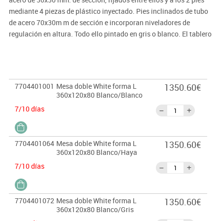
mediante 4 piezas de plástico inyectado. Pies inclinados de tubo
de acero 70x30m m de sección e incorporan niveladores de
regulación en altura. Todo ello pintado en gris o blanco. El tablero
es de melamina de 25 mm. de grosor en color haya, gris o blanco
canteado en PVC de 2 mm. del mismo color.
7704401001
Mesa doble White forma L
1350.60€
360x120x80 Blanco/Blanco
7/10 días
7704401064
Mesa doble White forma L
1350.60€
360x120x80 Blanco/Haya
7/10 días
7704401072
Mesa doble White forma L
1350.60€
360x120x80 Blanco/Gris