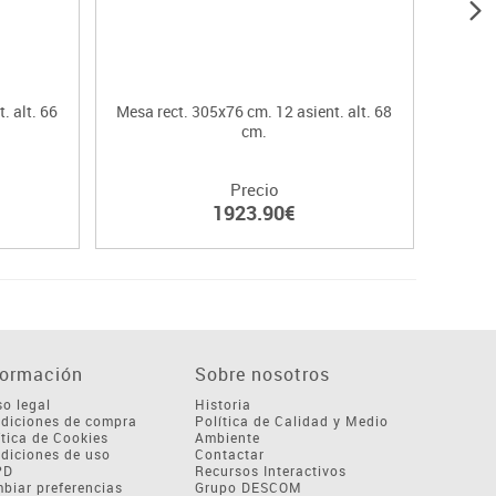
. alt. 66
Mesa rect. 305x76 cm. 12 asient. alt. 68
Mesa
cm.
Precio
1923.90€
formación
Sobre nosotros
so legal
Historia
diciones de compra
Política de Calidad y Medio
ítica de Cookies
Ambiente
diciones de uso
Contactar
PD
Recursos Interactivos
biar preferencias
Grupo DESCOM