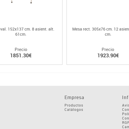
val. 152x137 cm. 8 asient. alt.
Mesa rect. 305x76 cm. 12 asient
61cm.
cm.
Precio
Precio
1851.30€
1923.90€
Empresa
In
Productos
Avi
Catálogos
Con
Pol
Con
RG
Cam