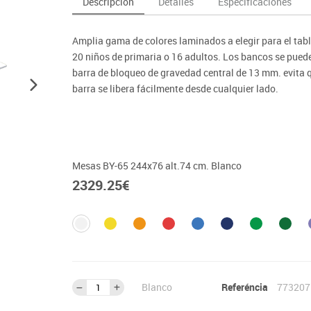
Descripción
Detalles
Especificaciones
as y expositores
imeras edades
Deportes raqueta
Monitores interactivos
Protección deportiva
y taburetes
icomotricidad
Entrenamiento
Pc & tablets & cámaras docume
Psicomotricidad
Amplia gama de colores laminados a elegir para el tab
tem
Equipamiento
Pantallas de proyección
20 niños de primaria o 16 adultos. Los bancos se puede
Soportes
barra de bloqueo de gravedad central de 13 mm. evita qu
barra se libera fácilmente desde cualquier lado.
Videoproyección
Los bancos se levantan para facilitar su limpieza. Cu
menos de espacio que la mayoría de las mesas de la c
Mesas BY-65 244x76 alt.74 cm. Blanco
*
El núcleo de MDF de 27 mm. de grosor soporta hasta 4
2329.25
€
Blanco
Referéncia
773207