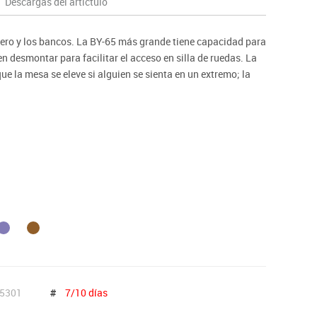
Descargas del artíctulo
ntos
lero y los bancos. La BY-65 más grande tiene capacidad para
n desmontar para facilitar el acceso en silla de ruedas. La
e la mesa se eleve si alguien se sienta en un extremo; la
ando las mesas se colocan juntas, ocupan hasta un 50%
ompetencia.
55 kg. de carga central en los bancos.
5301
#
7/10 días