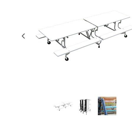
Informática
Juegos heurísticos
Pizarras, vitrin
Pr
Manualidades
Juegos de mesa
Sillas, bancos 
Ps
Material escolar
Juegos simbólicos
S
Plastifica, encuaderna, destruye
Papel y manipulados