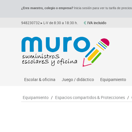
¿Eres maestro, colegio o empresa?
Inicia sesión para ver tu tarifa de precio
948230732
▸ L-V de 8:30 a 18:30 h.
IVA incluido
Escolar & oficina
Juego / didáctico
Equipamiento
Archivo
Asociación y atención
Despachos y of
M
Equipamiento
/
Espacios compartidos & Protecciones
/
Complementos oficina
Ciencias
Espacios compa
Le
Dibujo técnico y artístico
Construcciones
Mesas educaci
Me
Escritura y corrección
Espacios exteriores
Muebles escola
Mo
Higiene
Espacios multisensoriales
Percheros, bald
M