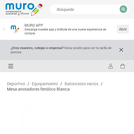
CERRAR
MURO APP
Resultados de la búsqueda
Abrir
Descarga nuestra app y disfruta de una nueva experiencia de
compra.
¿Eres maestro, colegio o empresa?
Inicia sesión para ver tu tarifa de
precios.
Deportivo
/
Equipamiento
/
Baloncesto varios
/
Mesa anotadores fenólico Blanca