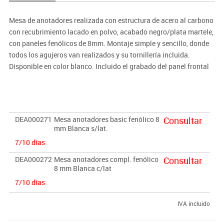
Mesa de anotadores realizada con estructura de acero al carbono
con recubrimiento lacado en polvo, acabado negro/plata martele,
con paneles fenólicos de 8mm. Montaje simple y sencillo, donde
todos los agujeros van realizados y su tornillería incluida.
Disponible en color blanco. Incluido el grabado del panel frontal
con logo personalizado si el cliente lo desea, en caso contrario se
envía el panel liso. Peso sin laterales 40 kg. y con laterales 50 kg.
Medidas una vez montada: 1600x750x750 mm. (largo x ancho x
alto).
DEA000271
Mesa anotadores basic fenólico 8
Consultar
mm Blanca s/lat.
7/10 días
DEA000272
Mesa anotadores compl. fenólico
Consultar
8 mm Blanca c/lat
7/10 días
IVA incluido