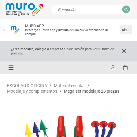
CERRAR
MURO APP
Resultados de la búsqueda
Abrir
Descarga nuestra app y disfruta de una nueva experiencia de
compra.
¿Eres maestro, colegio o empresa?
Inicia sesión para ver tu tarifa de
precios.
ESCOLAR & OFICINA
/
Material escolar
/
Modelaje y complementos
/
Mega set modelaje 28 piezas