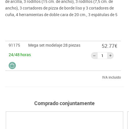
de arcilla, 3 rodillos (15 cm. de ancho), 3 rodillos (7,5 cm. de
ancho), 3 cortadores de pizza de borde liso y 3 cortadores de
cuña, 4 herramientas de doble cara de 20 cm., 3 espátulas de 5
cm., 4 pequeñas herramientas de conformación de 12,5 cm. y 3
espátulas triangulares de 5,3 cm. No contiene látex.
91175
Mega set modelaje 28 piezas
52.77€
24/48 horas
IVA incluido
Comprado conjuntamente