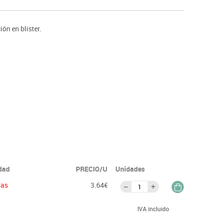
ntos
ón en blister.
idad
PRECIO/U
Unidades
ías
3.64€
IVA incluido