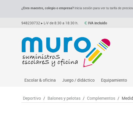
¿Eres maestro, colegio o empresa?
Inicia sesión para ver tu tarifa de precio
948230732
▸ L-V de 8:30 a 18:30 h.
IVA incluido
Escolar & oficina
Juego / didáctico
Equipamiento
Archivo
Asociación y atención
Despachos y of
M
Deportivo
/
Balones y pelotas
/
Complementos
/
Medid
Complementos oficina
Ciencias
Espacios compa
Le
Dibujo técnico y artístico
Construcciones
Mesas educaci
Me
Escritura y corrección
Espacios exteriores
Muebles escola
Mo
Higiene
Espacios multisensoriales
Percheros, bald
M