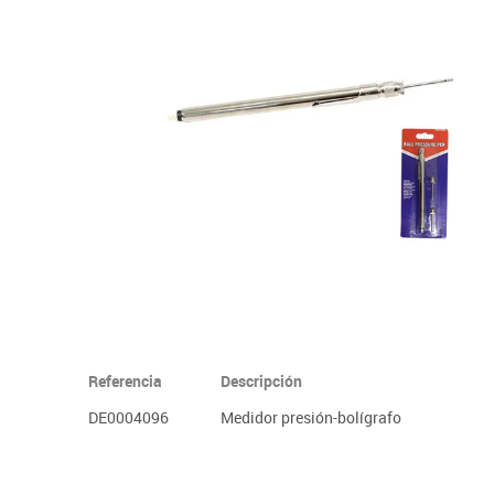
Informática
Juegos heurísticos
Pizarras, vitrin
Pr
Manualidades
Juegos de mesa
Sillas, bancos 
Ps
Material escolar
Juegos simbólicos
S
Plastifica, encuaderna, destruye
Papel y manipulados
Referencia
Descripción
DE0004096
Medidor presión-bolígrafo