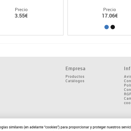
Precio
Precio
3.55€
17.06€
Empresa
In
Productos
Avi
Catálogos
Con
Pol
Con
RG
Cam
coo
ogías similares (en adelante “cookies”) para proporcionar y proteger nuestros servi