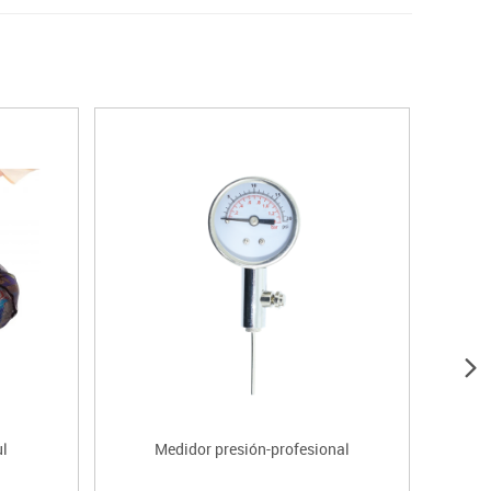
ul
Medidor presión-profesional
B