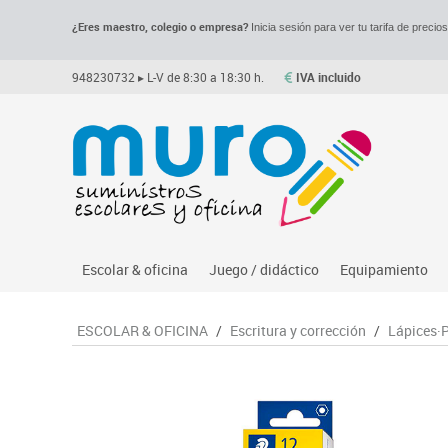
¿Eres maestro, colegio o empresa?
Inicia sesión para ver tu tarifa de precio
948230732
▸ L-V de 8:30 a 18:30 h.
IVA incluido
Escolar & oficina
Juego / didáctico
Equipamiento
Archivo
Asociación y atención
Despachos y of
M
ESCOLAR & OFICINA
/
Escritura y corrección
/
Lápices·
Complementos oficina
Ciencias
Espacios compa
Le
Dibujo técnico y artístico
Construcciones
Mesas educaci
Me
Escritura y corrección
Espacios exteriores
Muebles escola
Mo
Higiene
Espacios multisensoriales
Percheros, bald
M