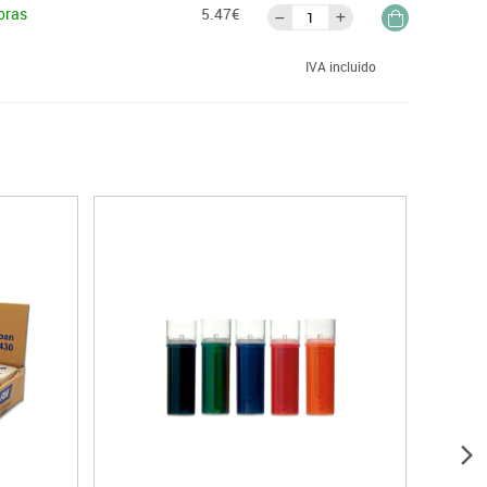
oras
5.47€
IVA incluido