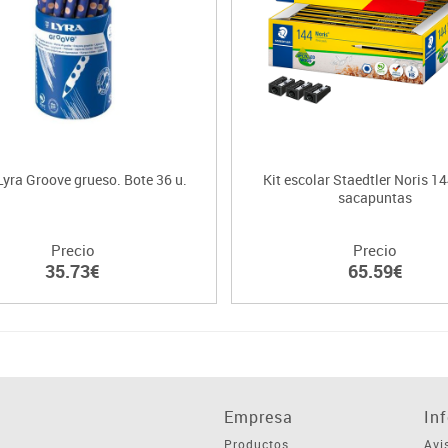
Lyra Groove grueso. Bote 36 u.
Kit escolar Staedtler Noris 14
sacapuntas
Precio
Precio
35.73€
65.59€
Empresa
In
Productos
Avi