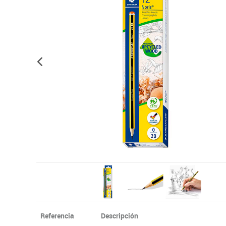
Informática
Juegos heurísticos
Pizarras, vitrin
Pr
Manualidades
Juegos de mesa
Sillas, bancos 
Ps
Material escolar
Juegos simbólicos
S
Plastifica, encuaderna, destruye
Papel y manipulados
Referencia
Descripción