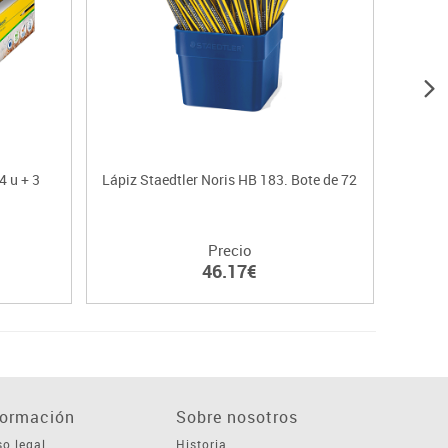
4 u + 3
Lápiz Staedtler Noris HB 183. Bote de 72
Lápi
Precio
46.17€
formación
Sobre nosotros
so legal
Historia