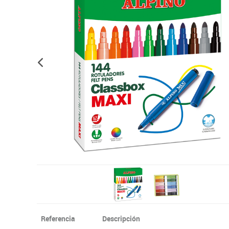
Informática
Juegos heurísticos
Pizarras, vitrin
Pr
Manualidades
Juegos de mesa
Sillas, bancos 
Ps
Material escolar
Juegos simbólicos
S
Plastifica, encuaderna, destruye
Papel y manipulados
Referencia
Descripción