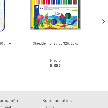
30 cm +
Staedtler noris club 326. 20 u.
Precio
8.88€
formación
Sobre nosotros
so legal
Historia