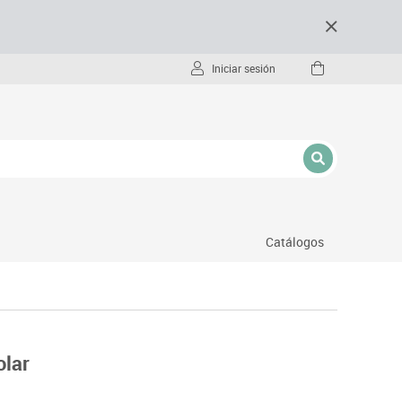
Iniciar sesión
Catálogos
- pc
olar