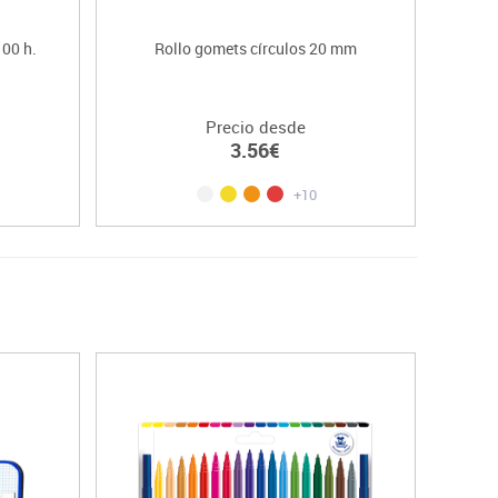
100 h.
Rollo gomets círculos 20 mm
C
Precio desde
3.56€
+10