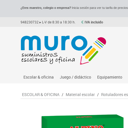
¿Eres maestro, colegio o empresa?
Inicia sesión para ver tu tarifa de precio
948230732
▸ L-V de 8:30 a 18:30 h.
IVA incluido
Escolar & oficina
Juego / didáctico
Equipamiento
Archivo
Asociación y atención
Despachos y of
M
ESCOLAR & OFICINA
/
Material escolar
/
Rotuladores es
Complementos oficina
Ciencias
Espacios compa
Le
Dibujo técnico y artístico
Construcciones
Mesas educaci
Me
Escritura y corrección
Espacios exteriores
Muebles escola
Mo
Higiene
Espacios multisensoriales
Percheros, bald
M