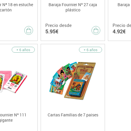
r Nª 18 en estuche
Baraja Fournier Nº 27 caja
Baraja
cartón
plástico
Precio desde
Precio d
5.95€
4.92€
+ 6 años
+ 6 años
ournier Nº 111
Cartas Familias de 7 paises
gigante