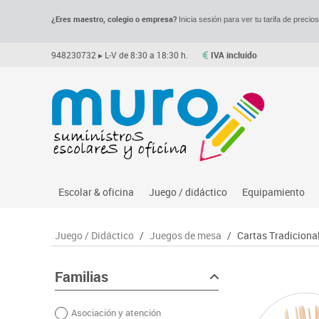
¿Eres maestro, colegio o empresa?
Inicia sesión para ver tu tarifa de precio
948230732
▸ L-V de 8:30 a 18:30 h.
IVA incluido
Escolar & oficina
Juego / didáctico
Equipamiento
Archivo
Asociación y atención
Despachos y of
M
Juego / Didáctico
/
Juegos de mesa
/
Cartas Tradiciona
Complementos oficina
Ciencias
Espacios compa
Le
Dibujo técnico y artístico
Construcciones
Mesas educaci
Me
Familias
Escritura y corrección
Espacios exteriores
Muebles escola
Mo
Asociación y atención
Higiene
Espacios multisensoriales
Percheros, bald
M