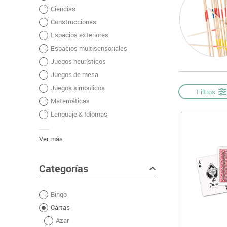
Ciencias
Informática
Juegos heurísticos
Pizarras, vitrin
Pr
Construcciones
Manualidades
Juegos de mesa
Sillas, bancos 
Ps
Espacios exteriores
Material escolar
Juegos simbólicos
S
Espacios multisensoriales
Plastifica, encuaderna, destruye
Juegos heurísticos
Papel y manipulados
Juegos de mesa
Juegos simbólicos
Filtros
Matemáticas
Lenguaje & Idiomas
Ver más
Categorías
Bingo
Cartas
Azar