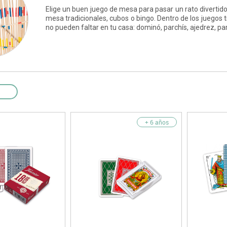
as y expositores
imeras edades
Deportes raqueta
Elige un buen juego de mesa para pasar un rato divertido
Monitores interactivos
Protección deportiva
mesa tradicionales, cubos o bingo. Dentro de los juegos
y taburetes
icomotricidad
Entrenamiento
Pc & tablets & cámaras docume
Psicomotricidad
no pueden faltar en tu casa: dominó, parchís, ajedrez, parc
tem
Equipamiento
Pantallas de proyección
Soportes
Videoproyección
+ 6 años