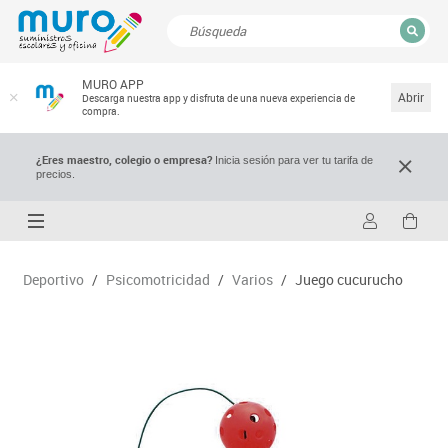
CERRAR
MURO APP
Resultados de la búsqueda
Abrir
Descarga nuestra app y disfruta de una nueva experiencia de
compra.
¿Eres maestro, colegio o empresa?
Inicia sesión para ver tu tarifa de
precios.
Deportivo
/
Psicomotricidad
/
Varios
/
Juego cucurucho