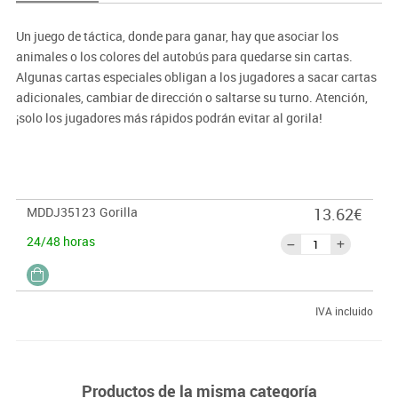
Un juego de táctica, donde para ganar, hay que asociar los
animales o los colores del autobús para quedarse sin cartas.
Algunas cartas especiales obligan a los jugadores a sacar cartas
adicionales, cambiar de dirección o saltarse su turno. Atención,
¡solo los jugadores más rápidos podrán evitar al gorila!
· Contenido:
45 cartas.
· Jugadores:
3-5 jugadores
· Tiempo de partida:
20 minutos.
MDDJ35123
Gorilla
13.62€
24/48 horas
IVA incluido
Productos de la misma categoría