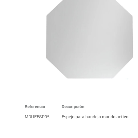
Informática
Juegos heurísticos
Pizarras, vitrin
Pr
Manualidades
Juegos de mesa
Sillas, bancos 
Ps
Material escolar
Juegos simbólicos
S
Plastifica, encuaderna, destruye
Papel y manipulados
Referencia
Descripción
MDHEESP95
Espejo para bandeja mundo activo