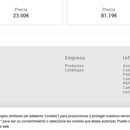
Precio
Precio
23.00€
81.19€
Empresa
In
Productos
Avi
Catálogos
Con
Pol
Con
RG
Cam
coo
ogías similares (en adelante “cookies”) para proporcionar y proteger nuestros servi
r” para dar su consentimiento o seleccione las cookies que desea autorizar. Puede 
io web.