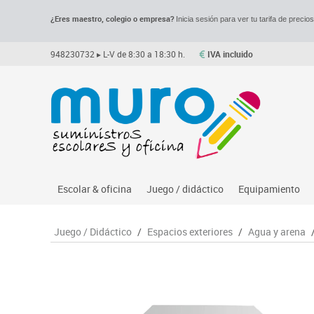
¿Eres maestro, colegio o empresa?
Inicia sesión para ver tu tarifa de precio
948230732
▸ L-V de 8:30 a 18:30 h.
IVA incluido
Escolar & oficina
Juego / didáctico
Equipamiento
Archivo
Asociación y atención
Despachos y of
M
Juego / Didáctico
/
Espacios exteriores
/
Agua y arena
Complementos oficina
Ciencias
Espacios compa
Le
Dibujo técnico y artístico
Construcciones
Mesas educaci
Me
Escritura y corrección
Espacios exteriores
Muebles escola
Mo
Higiene
Espacios multisensoriales
Percheros, bald
M