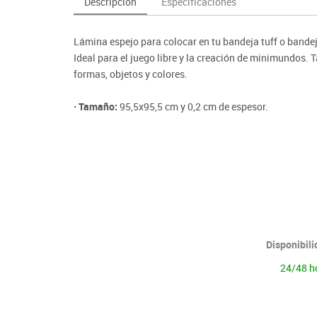
Descripción
Especificaciones
as y expositores
imeras edades
Deportes raqueta
Monitores interactivos
Protección deportiva
y taburetes
icomotricidad
Entrenamiento
Pc & tablets & cámaras docume
Psicomotricidad
Lámina espejo para colocar en tu bandeja tuff o bandeja
tem
Equipamiento
Pantallas de proyección
Ideal para el juego libre y la creación de minimundos
Soportes
formas, objetos y colores.
Videoproyección
· Tamaño:
95,5x95,5 cm y 0,2 cm de espesor.
Disponibil
24/48 h