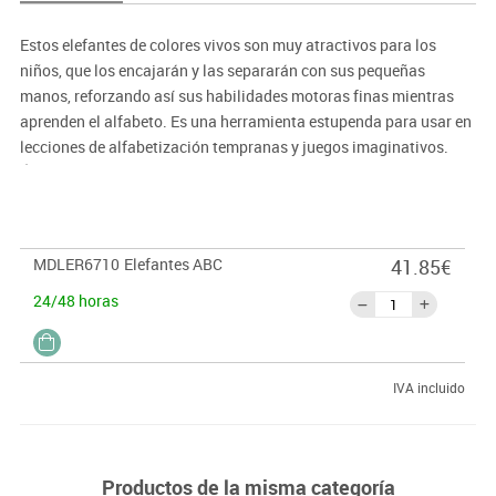
Estos elefantes de colores vivos son muy atractivos para los
niños, que los encajarán y las separarán con sus pequeñas
manos, reforzando así sus habilidades motoras finas mientras
aprenden el alfabeto. Es una herramienta estupenda para usar en
lecciones de alfabetización tempranas y juegos imaginativos.
Únelos por la trompa y la cola, ordena los elefantes por color o
crea las primeras palabras. Ideal para divertirse mientras
deletrean y para desarrollar su capacidad para reconocer las
letras. Incluye un cubo práctico para guardarlos. Set de 26
MDLER6710
Elefantes ABC
41.85€
elefantes de colores.
24/48 horas
IVA incluido
Productos de la misma categoría