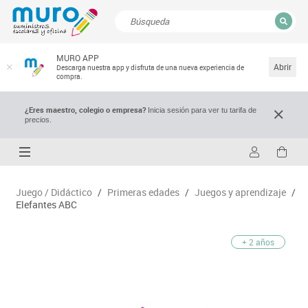
CERRAR
MURO APP
Resultados de la búsqueda
Abrir
Descarga nuestra app y disfruta de una nueva experiencia de
compra.
¿Eres maestro, colegio o empresa?
Inicia sesión para ver tu tarifa de
precios.
Juego / Didáctico
/
Primeras edades
/
Juegos y aprendizaje
/
Elefantes ABC
+ 2 años