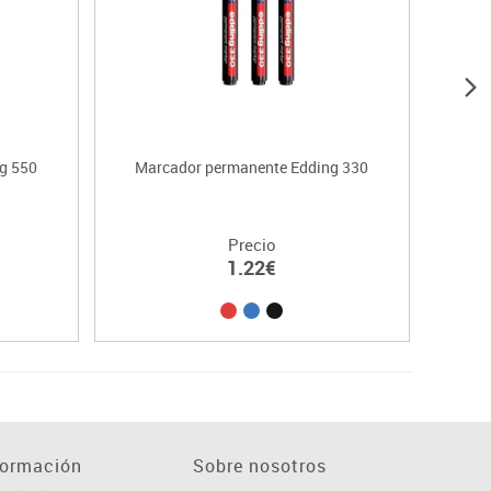
g 550
Marcador permanente Edding 330
Mar
Precio
1.22€
formación
Sobre nosotros