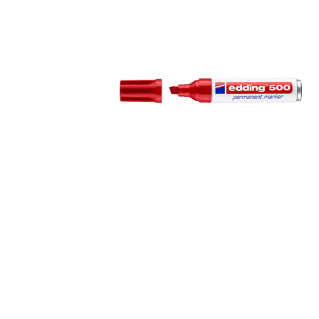
Informática
Juegos heurísticos
Pizarras, vitrin
Pr
Manualidades
Juegos de mesa
Sillas, bancos 
Ps
Material escolar
Juegos simbólicos
S
Plastifica, encuaderna, destruye
Papel y manipulados