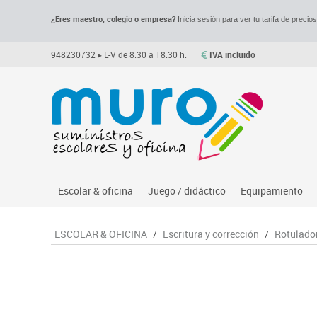
¿Eres maestro, colegio o empresa?
Inicia sesión para ver tu tarifa de precio
948230732
▸ L-V de 8:30 a 18:30 h.
IVA incluido
Escolar & oficina
Juego / didáctico
Equipamiento
Archivo
Asociación y atención
Despachos y of
M
ESCOLAR & OFICINA
/
Escritura y corrección
/
Rotulado
Complementos oficina
Ciencias
Espacios compa
Le
Dibujo técnico y artístico
Construcciones
Mesas educaci
Me
Escritura y corrección
Espacios exteriores
Muebles escola
Mo
Higiene
Espacios multisensoriales
Percheros, bald
M