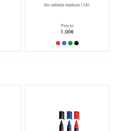
Bic velleda medium 1741
V Bo
Precio
1.00€