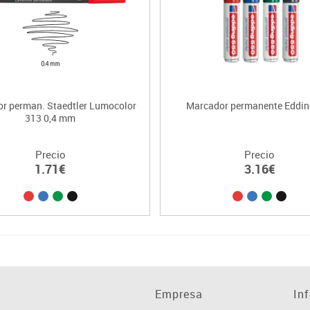
r perman. Staedtler Lumocolor
Marcador permanente Eddin
313 0,4 mm
Precio
Precio
1.71€
3.16€
Empresa
In