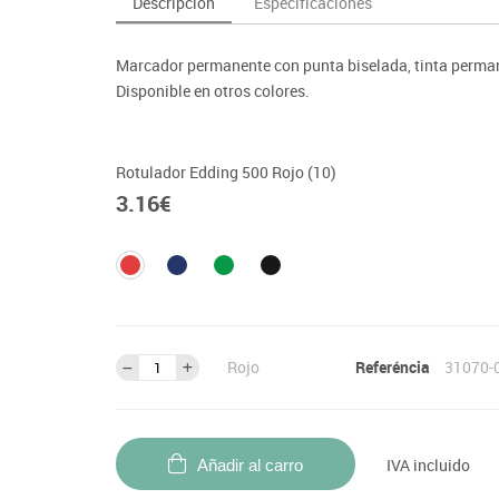
Descripción
Especificaciones
as y expositores
imeras edades
Deportes raqueta
Monitores interactivos
Protección deportiva
y taburetes
icomotricidad
Entrenamiento
Pc & tablets & cámaras docume
Psicomotricidad
Marcador permanente con punta biselada, tinta perman
tem
Equipamiento
Pantallas de proyección
Disponible en otros colores.
Soportes
Videoproyección
Rotulador Edding 500 Rojo (10)
3.16
€
Rojo
Referéncia
31070-
IVA incluido
Añadir al carro