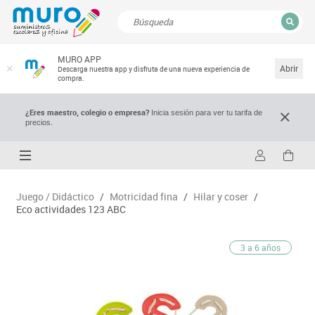
CERRAR
MURO APP
Resultados de la búsqueda
Abrir
Descarga nuestra app y disfruta de una nueva experiencia de
compra.
¿Eres maestro, colegio o empresa?
Inicia sesión para ver tu tarifa de
precios.
Juego / Didáctico
/
Motricidad fina
/
Hilar y coser
/
Eco actividades 123 ABC
3 a 6 años