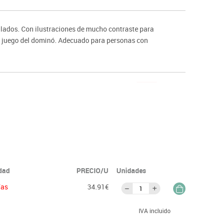
ntos
lados. Con ilustraciones de mucho contraste para
 el juego del dominó. Adecuado para personas con
idad
PRECIO/U
Unidades
ías
34.91€
IVA incluido