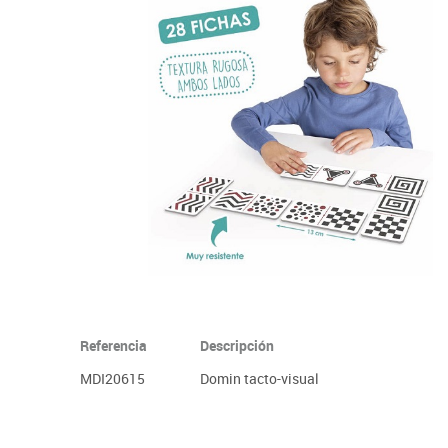
Informática
Juegos heurísticos
Pizarras, vitrin
Pr
Manualidades
Juegos de mesa
Sillas, bancos 
Ps
Material escolar
Juegos simbólicos
S
Plastifica, encuaderna, destruye
Papel y manipulados
Referencia
Descripción
MDI20615
Domin tacto-visual