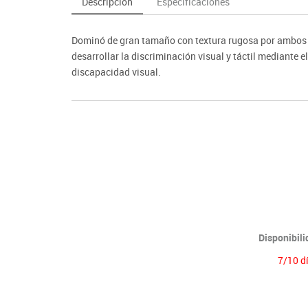
Descripción
Especificaciones
as y expositores
imeras edades
Deportes raqueta
Monitores interactivos
Protección deportiva
y taburetes
icomotricidad
Entrenamiento
Pc & tablets & cámaras docume
Psicomotricidad
Dominó de gran tamaño con textura rugosa por ambos 
tem
Equipamiento
Pantallas de proyección
desarrollar la discriminación visual y táctil mediante
Soportes
discapacidad visual.
Videoproyección
Disponibil
7/10 d