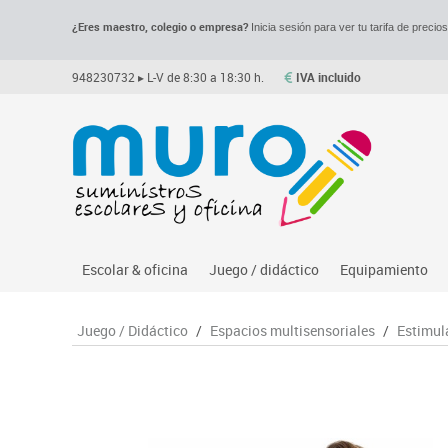
¿Eres maestro, colegio o empresa?
Inicia sesión para ver tu tarifa de precio
948230732
▸ L-V de 8:30 a 18:30 h.
IVA incluido
Escolar & oficina
Juego / didáctico
Equipamiento
Archivo
Asociación y atención
Despachos y of
M
Juego / Didáctico
/
Espacios multisensoriales
/
Estimula
Complementos oficina
Ciencias
Espacios compa
Le
Dibujo técnico y artístico
Construcciones
Mesas educaci
Me
Escritura y corrección
Espacios exteriores
Muebles escola
Mo
Higiene
Espacios multisensoriales
Percheros, bald
M