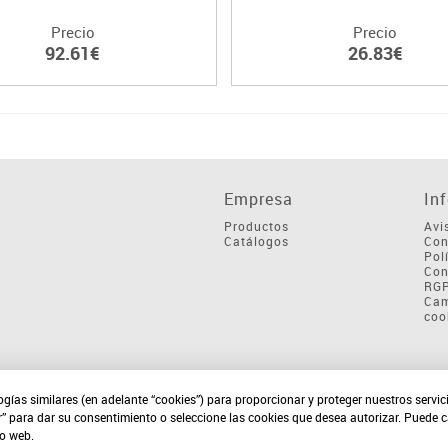
Precio
Precio
92.61€
26.83€
Empresa
In
Productos
Avi
Catálogos
Con
Pol
Con
RG
Cam
coo
ogías similares (en adelante “cookies”) para proporcionar y proteger nuestros servi
r” para dar su consentimiento o seleccione las cookies que desea autorizar. Puede 
io web.