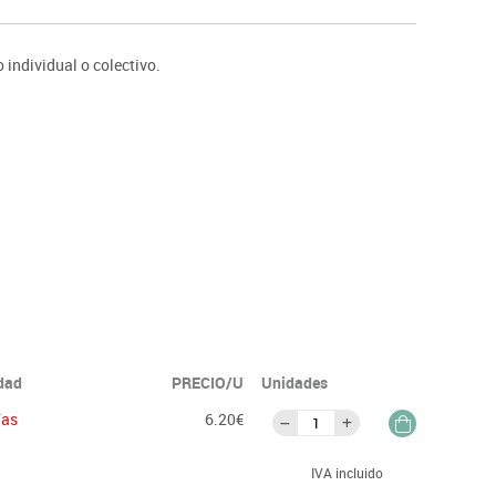
ntos
individual o colectivo.
idad
PRECIO/U
Unidades
ías
6.20€
IVA incluido