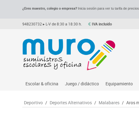
¿Eres maestro, colegio o empresa?
Inicia sesión para ver tu tarifa de precio
948230732
▸ L-V de 8:30 a 18:30 h.
IVA incluido
Escolar & oficina
Juego / didáctico
Equipamiento
Archivo
Asociación y atención
Despachos y of
M
Deportivo
/
Deportes Alternativos
/
Malabares
/
Aros 
Complementos oficina
Ciencias
Espacios compa
Le
Dibujo técnico y artístico
Construcciones
Mesas educaci
Me
Escritura y corrección
Espacios exteriores
Muebles escola
Mo
Higiene
Espacios multisensoriales
Percheros, bald
M