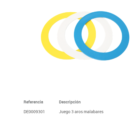
Informática
Juegos heurísticos
Pizarras, vitrin
Pr
Manualidades
Juegos de mesa
Sillas, bancos 
Ps
Material escolar
Juegos simbólicos
S
Plastifica, encuaderna, destruye
Papel y manipulados
Referencia
Descripción
DE0009301
Juego 3 aros malabares