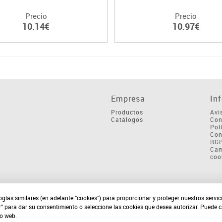
Precio
Precio
10.14€
10.97€
Empresa
In
Productos
Avi
Catálogos
Con
Pol
Con
RG
Cam
coo
ogías similares (en adelante “cookies”) para proporcionar y proteger nuestros servi
r” para dar su consentimiento o seleccione las cookies que desea autorizar. Puede 
io web.