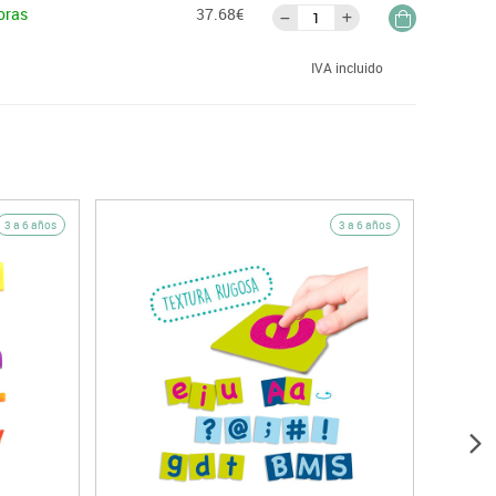
oras
37.68€
IVA incluido
3 a 6 años
3 a 6 años