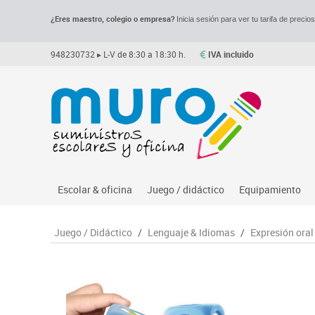
¿Eres maestro, colegio o empresa?
Inicia sesión para ver tu tarifa de precio
948230732
▸ L-V de 8:30 a 18:30 h.
IVA incluido
Escolar & oficina
Juego / didáctico
Equipamiento
Archivo
Asociación y atención
Despachos y of
M
Juego / Didáctico
/
Lenguaje & Idiomas
/
Expresión oral
Complementos oficina
Ciencias
Espacios compa
Le
Dibujo técnico y artístico
Construcciones
Mesas educaci
Me
Escritura y corrección
Espacios exteriores
Muebles escola
Mo
Higiene
Espacios multisensoriales
Percheros, bald
M