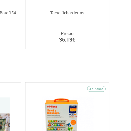
 Bote 154
Tacto fichas letras
Precio
35.13€
4 a 7 años