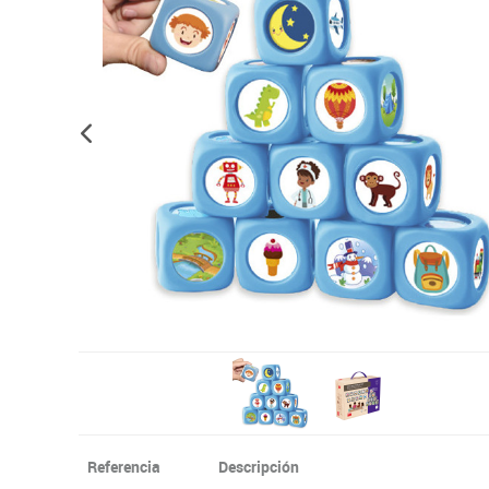
Informática
Juegos heurísticos
Pizarras, vitrin
Pr
Manualidades
Juegos de mesa
Sillas, bancos 
Ps
Material escolar
Juegos simbólicos
S
Plastifica, encuaderna, destruye
Papel y manipulados
Referencia
Descripción