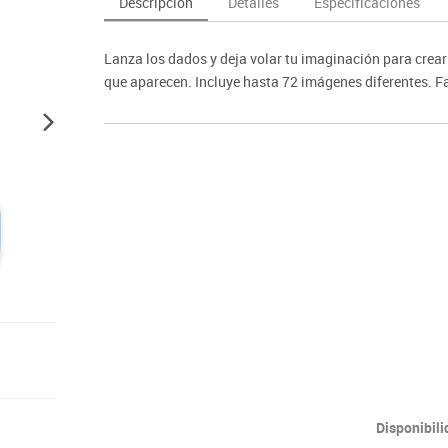
Descripción
Detalles
Especificaciones
as y expositores
imeras edades
Deportes raqueta
Monitores interactivos
Protección deportiva
y taburetes
icomotricidad
Entrenamiento
Pc & tablets & cámaras docume
Psicomotricidad
Lanza los dados y deja volar tu imaginación para crear 
tem
Equipamiento
Pantallas de proyección
que aparecen. Incluye hasta 72 imágenes diferentes. Fav
Soportes
Videoproyección
Disponibil