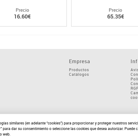
Precio
Precio
16.60€
65.35€
Empresa
In
Productos
Avi
Catálogos
Con
Pol
Con
RG
Cam
coo
ogías similares (en adelante “cookies”) para proporcionar y proteger nuestros servi
r” para dar su consentimiento o seleccione las cookies que desea autorizar. Puede 
io web.