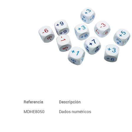
Informática
Juegos heurísticos
Pizarras, vitrin
Pr
Manualidades
Juegos de mesa
Sillas, bancos 
Ps
Material escolar
Juegos simbólicos
S
Plastifica, encuaderna, destruye
Papel y manipulados
Referencia
Descripción
MDHE8050
Dados numéricos