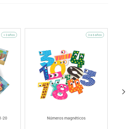
+ 3 años
3 a 6 años
1-20
Números magnéticos
Apr