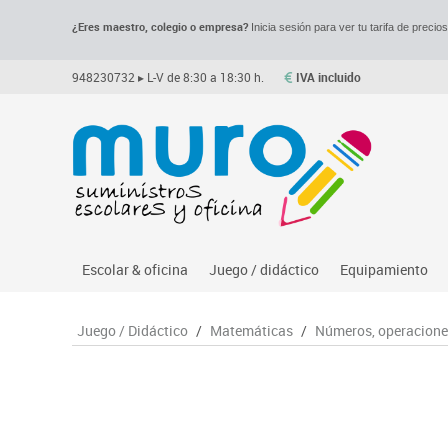
¿Eres maestro, colegio o empresa?
Inicia sesión para ver tu tarifa de precio
948230732
▸ L-V de 8:30 a 18:30 h.
IVA incluido
Escolar & oficina
Juego / didáctico
Equipamiento
Archivo
Asociación y atención
Despachos y of
M
Juego / Didáctico
/
Matemáticas
/
Números, operaciones
Complementos oficina
Ciencias
Espacios compa
Le
Dibujo técnico y artístico
Construcciones
Mesas educaci
Me
Escritura y corrección
Espacios exteriores
Muebles escola
Mo
Higiene
Espacios multisensoriales
Percheros, bald
M