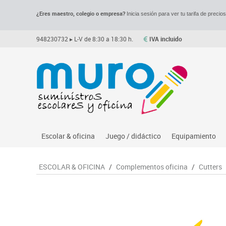
¿Eres maestro, colegio o empresa?
Inicia sesión para ver tu tarifa de precio
948230732
▸ L-V de 8:30 a 18:30 h.
IVA incluido
Escolar & oficina
Juego / didáctico
Equipamiento
Archivo
Asociación y atención
Despachos y of
M
ESCOLAR & OFICINA
/
Complementos oficina
/
Cutters
Complementos oficina
Ciencias
Espacios compa
Le
Dibujo técnico y artístico
Construcciones
Mesas educaci
Me
Escritura y corrección
Espacios exteriores
Muebles escola
Mo
Higiene
Espacios multisensoriales
Percheros, bald
M