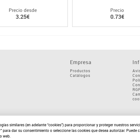
Precio desde
Precio
3.25€
0.73€
Empresa
In
Productos
Avi
Catálogos
Con
Pol
Con
RG
Cam
coo
ogías similares (en adelante “cookies”) para proporcionar y proteger nuestros servi
r” para dar su consentimiento o seleccione las cookies que desea autorizar. Puede 
io web.