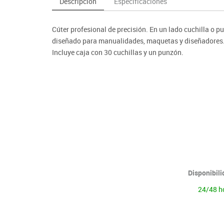
Descripción
Especificaciones
as y expositores
imeras edades
Deportes raqueta
Monitores interactivos
Protección deportiva
y taburetes
icomotricidad
Entrenamiento
Pc & tablets & cámaras docume
Psicomotricidad
Cúter profesional de precisión. En un lado cuchilla o 
tem
Equipamiento
Pantallas de proyección
diseñado para manualidades, maquetas y diseñadores
Soportes
Incluye caja con 30 cuchillas y un punzón.
Videoproyección
Disponibil
24/48 h