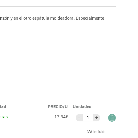
ntos
punzón y en el otro espátula moldeadora. Especialmente
.
idad
PRECIO/U
Unidades
oras
17.34€
IVA incluido