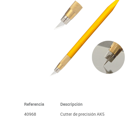
Informática
Juegos heurísticos
Pizarras, vitrin
Pr
Manualidades
Juegos de mesa
Sillas, bancos 
Ps
Material escolar
Juegos simbólicos
S
Plastifica, encuaderna, destruye
Papel y manipulados
Referencia
Descripción
40968
Cutter de precisión AK5