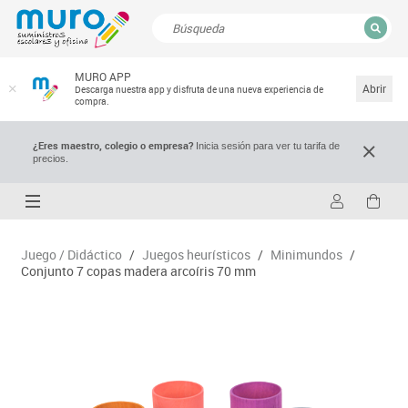
CERRAR
MURO APP
Resultados de la búsqueda
Abrir
Descarga nuestra app y disfruta de una nueva experiencia de
compra.
¿Eres maestro, colegio o empresa?
Inicia sesión para ver tu tarifa de
precios.
Juego / Didáctico
/
Juegos heurísticos
/
Minimundos
/
Conjunto 7 copas madera arcoíris 70 mm