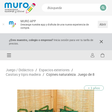
CERRAR
MURO APP
Resultados de la búsqueda
Abrir
Descarga nuestra app y disfruta de una nueva experiencia de
compra.
¿Eres maestro, colegio o empresa?
Inicia sesión para ver tu tarifa de
precios.
Juego / Didáctico
/
Espacios exteriores
/
Casitas y tipis madera
/
Cojines naturaleza. Juego de 8
+ 3 años