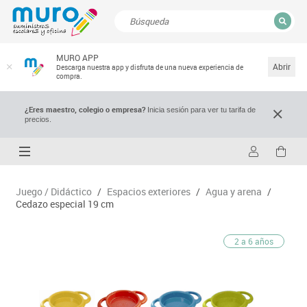
CERRAR
MURO APP
Resultados de la búsqueda
Abrir
Descarga nuestra app y disfruta de una nueva experiencia de
compra.
¿Eres maestro, colegio o empresa?
Inicia sesión para ver tu tarifa de
precios.
Juego / Didáctico
/
Espacios exteriores
/
Agua y arena
/
Cedazo especial 19 cm
2 a 6 años