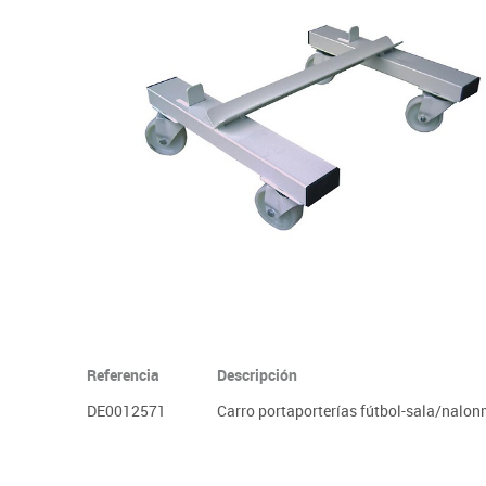
Informática
Juegos heurísticos
Pizarras, vitrin
Pr
Manualidades
Juegos de mesa
Sillas, bancos 
Ps
Material escolar
Juegos simbólicos
S
Plastifica, encuaderna, destruye
Papel y manipulados
Referencia
Descripción
DE0012571
Carro portaporterías fútbol-sala/nalo