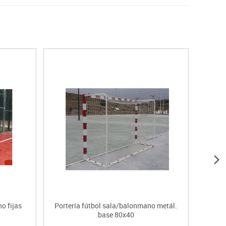
o fijas
Portería fútbol sala/balonmano metál.
Port
base 80x40