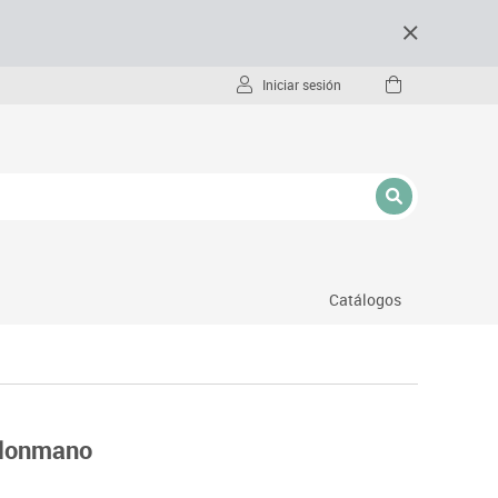
Iniciar sesión
Catálogos
- pc
balonmano