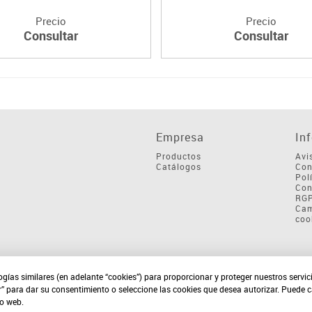
Precio
Precio
Consultar
Consultar
Empresa
In
Productos
Avi
Catálogos
Con
Pol
Con
RG
Cam
coo
ogías similares (en adelante “cookies”) para proporcionar y proteger nuestros servi
r” para dar su consentimiento o seleccione las cookies que desea autorizar. Puede 
io web.