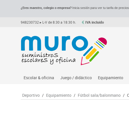
¿Eres maestro, colegio o empresa?
Inicia sesión para ver tu tarifa de precio
948230732
▸ L-V de 8:30 a 18:30 h.
IVA incluido
Escolar & oficina
Juego / didáctico
Equipamiento
Archivo
Asociación y atención
Despachos y of
M
Deportivo
/
Equipamiento
/
Fútbol sala/balonmano
/
C
Complementos oficina
Ciencias
Espacios compa
Le
Dibujo técnico y artístico
Construcciones
Mesas educaci
Me
Escritura y corrección
Espacios exteriores
Muebles escola
Mo
Higiene
Espacios multisensoriales
Percheros, bald
M