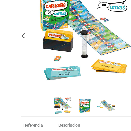
Informática
Juegos heurísticos
Pizarras, vitrin
Pr
Manualidades
Juegos de mesa
Sillas, bancos 
Ps
Material escolar
Juegos simbólicos
S
Plastifica, encuaderna, destruye
Papel y manipulados
Referencia
Descripción