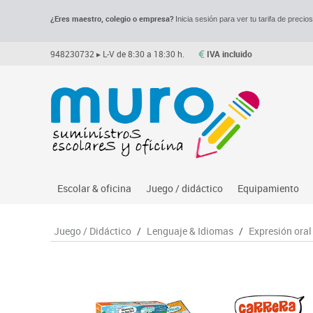
¿Eres maestro, colegio o empresa?
Inicia sesión para ver tu tarifa de precio
948230732
▸ L-V de 8:30 a 18:30 h.
IVA incluido
Escolar & oficina
Juego / didáctico
Equipamiento
Archivo
Asociación y atención
Despachos y of
M
Juego / Didáctico
/
Lenguaje & Idiomas
/
Expresión oral
Complementos oficina
Ciencias
Espacios compa
Le
Dibujo técnico y artístico
Construcciones
Mesas educaci
Me
Escritura y corrección
Espacios exteriores
Muebles escola
Mo
Higiene
Espacios multisensoriales
Percheros, bald
M