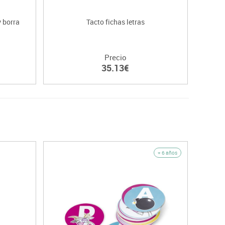
y borra
Tacto fichas letras
Precio
35.13€
+ 6 años