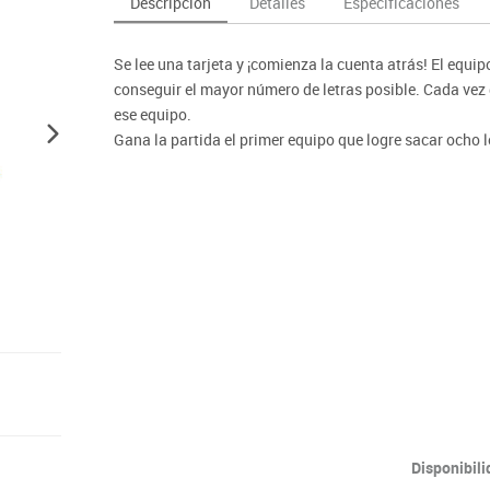
Descripción
Detalles
Especificaciones
as y expositores
imeras edades
Deportes raqueta
Monitores interactivos
Protección deportiva
y taburetes
icomotricidad
Entrenamiento
Pc & tablets & cámaras docume
Psicomotricidad
Se lee una tarjeta y ¡comienza la cuenta atrás! El equi
tem
Equipamiento
Pantallas de proyección
conseguir el mayor número de letras posible. Cada vez 
Soportes
ese equipo.
Gana la partida el primer equipo que logre sacar ocho le
Videoproyección
Disponibil