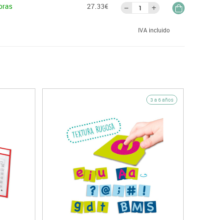
oras
27.33€
IVA incluido
3 a 6 años