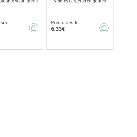
lgante visor lateral
Visores carpetas colgantes
esde
Precio desde
6.33€