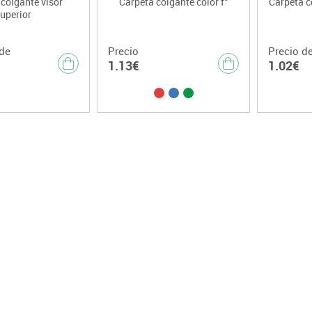
colgante visor
Carpeta colgante color f°
Carpeta co
uperior
de
Precio
Precio d
1.13€
1.02€