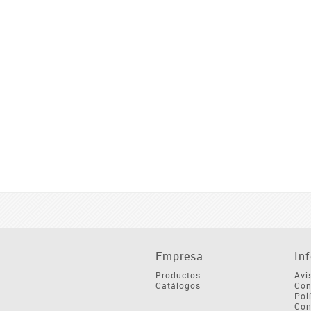
Empresa
In
Productos
Avi
Catálogos
Con
Pol
Con