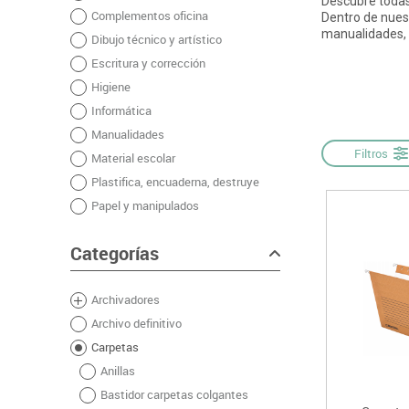
Descubre todas 
Complementos oficina
Informática
Juegos heurísticos
Pizarras, vitrin
Pr
Dentro de nuest
manualidades,
Dibujo técnico y artístico
Manualidades
Juegos de mesa
Sillas, bancos 
Ps
Escritura y corrección
Material escolar
Juegos simbólicos
S
Higiene
Plastifica, encuaderna, destruye
Informática
Papel y manipulados
Manualidades
Filtros
Material escolar
Plastifica, encuaderna, destruye
Papel y manipulados
Categorías
Archivadores
Archivo definitivo
Carpetas
Anillas
Bastidor carpetas colgantes