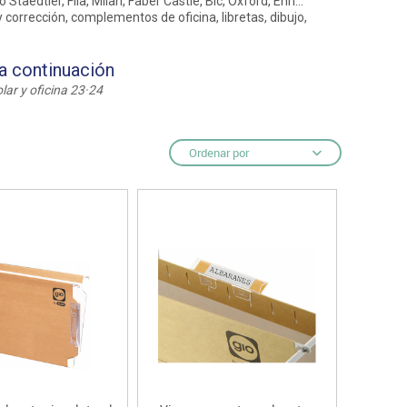
edtler, Fila, Milan, Faber Castle, Bic, Oxford, Enri...
 corrección, complementos de oficina, libretas, dibujo,
ntos
 a continuación
lar y oficina 23·24
Ordenar por