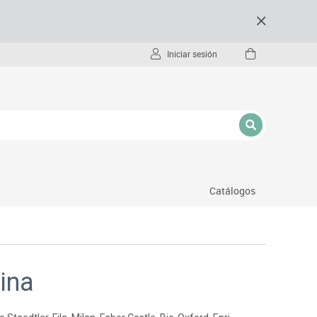
Iniciar sesión
Catálogos
- pc
cina