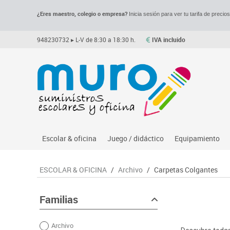
¿Eres maestro, colegio o empresa?
Inicia sesión para ver tu tarifa de precio
948230732
▸ L-V de 8:30 a 18:30 h.
IVA incluido
Escolar & oficina
Juego / didáctico
Equipamiento
Archivo
Asociación y atención
Despachos y of
M
ESCOLAR & OFICINA
/
Archivo
/
Carpetas Colgantes
Complementos oficina
Ciencias
Espacios compa
Le
Dibujo técnico y artístico
Construcciones
Mesas educaci
Me
Familias
Escritura y corrección
Espacios exteriores
Muebles escola
Mo
Archivo
Higiene
Espacios multisensoriales
Percheros, bald
M