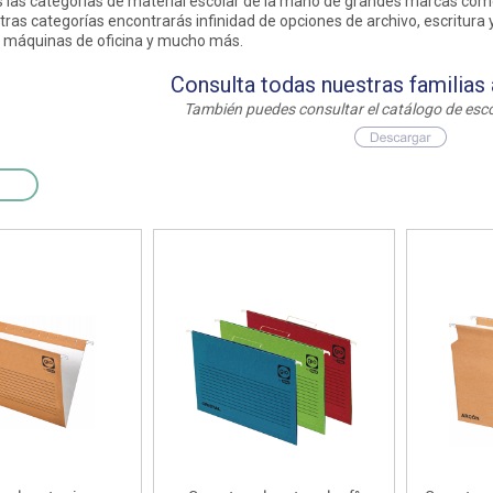
las categorías de material escolar de la mano de grandes marcas como Sta
as y expositores
imeras edades
Deportes raqueta
Monitores interactivos
ras categorías encontrarás infinidad de opciones de archivo, escritura y
Protección deportiva
 máquinas de oficina y mucho más.
y taburetes
icomotricidad
Entrenamiento
Pc & tablets & cámaras docume
Psicomotricidad
Consulta todas nuestras familias
tem
Equipamiento
Pantallas de proyección
También puedes consultar el catálogo de esco
Soportes
Videoproyección