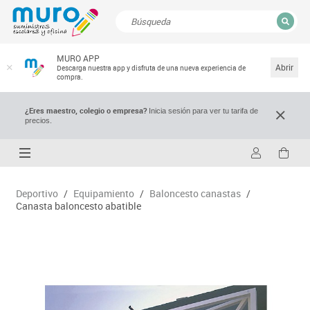
CERRAR
MURO APP
Resultados de la búsqueda
Abrir
Descarga nuestra app y disfruta de una nueva experiencia de
compra.
¿Eres maestro, colegio o empresa?
Inicia sesión para ver tu tarifa de
precios.
Deportivo
/
Equipamiento
/
Baloncesto canastas
/
Canasta baloncesto abatible