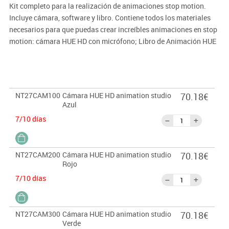
Kit completo para la realización de animaciones stop motion.
Incluye cámara, software y libro. Contiene todos los materiales
necesarios para que puedas crear increíbles animaciones en stop
motion: cámara HUE HD con micrófono; Libro de Animación HUE
de 60 páginas a todo color, un mini escenario con fondo y un
chroma key verde. También contiene el software de stop motion
que incluye efectos de sonido, actividades para imprimir y
fondos. Realiza animaciones utilizando LEGO®, plastilina, papel
NT27CAM100
Cámara HUE HD animation studio
70.18€
o juguetes y recrea escenas de tus películas favoritas como
Azul
Frozen o Star Wars en minutos.
7/10 días
NT27CAM200
Cámara HUE HD animation studio
70.18€
Rojo
7/10 días
NT27CAM300
Cámara HUE HD animation studio
70.18€
Verde