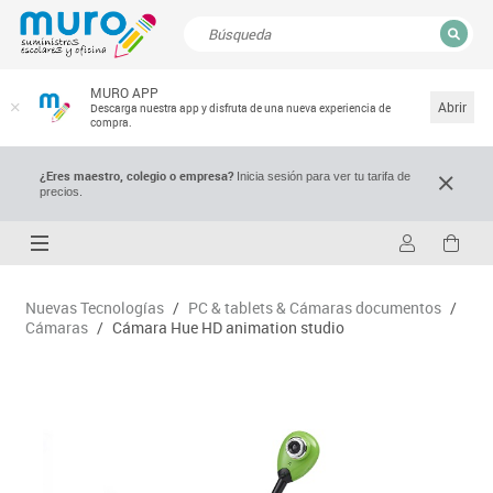
CERRAR
MURO APP
Resultados de la búsqueda
Abrir
Descarga nuestra app y disfruta de una nueva experiencia de
compra.
¿Eres maestro, colegio o empresa?
Inicia sesión para ver tu tarifa de
precios.
Nuevas Tecnologías
/
PC & tablets & Cámaras documentos
/
Cámaras
/
Cámara Hue HD animation studio