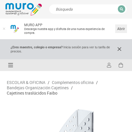
CERRAR
MURO APP
Resultados de la búsqueda
Abrir
Descarga nuestra app y disfruta de una nueva experiencia de
compra.
¿Eres maestro, colegio o empresa?
Inicia sesión para ver tu tarifa de
precios.
ESCOLAR & OFICINA
/
Complementos oficina
/
Bandejas·Organización Cajetines
/
Cajetines traslúcidos Faibo