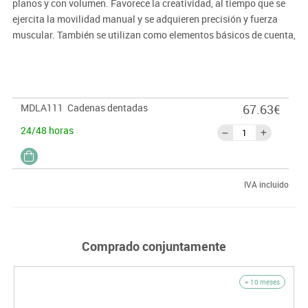
planos y con volumen. Favorece la creatividad, al tiempo que se
ejercita la movilidad manual y se adquieren precisión y fuerza
muscular. También se utilizan como elementos básicos de cuenta,
ayudando a la comprensión de las primeras operaciones
aritméticas. La creación de reglas de diferentes longitudes
favorece la discriminación de tamaños, pudiendo realizarse
ejercicios de clasificación y comparación. Cubo de 245 piezas.
MDLA111
Cadenas dentadas
67.63€
24/48 horas
IVA incluido
Comprado conjuntamente
+ 10 meses