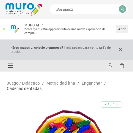
CERRAR
MURO APP
Resultados de la búsqueda
Abrir
Descarga nuestra app y disfruta de una nueva experiencia de
compra.
¿Eres maestro, colegio o empresa?
Inicia sesión para ver tu tarifa de
precios.
Juego / Didáctico
/
Motricidad fina
/
Enganchar
/
Cadenas dentadas
+ 3 años