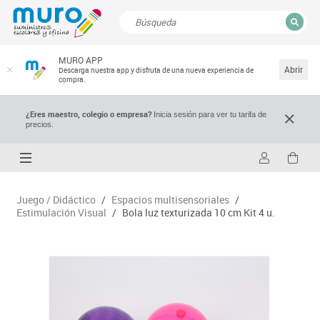
CERRAR
MURO APP
Resultados de la búsqueda
Abrir
Descarga nuestra app y disfruta de una nueva experiencia de
compra.
¿Eres maestro, colegio o empresa?
Inicia sesión para ver tu tarifa de
precios.
Juego / Didáctico
/
Espacios multisensoriales
/
Estimulación Visual
/
Bola luz texturizada 10 cm Kit 4 u.