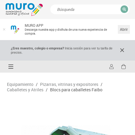
CERRAR
MURO APP
Resultados de la búsqueda
Abrir
Descarga nuestra app y disfruta de una nueva experiencia de
compra.
¿Eres maestro, colegio o empresa?
Inicia sesión para ver tu tarifa de
precios.
Equipamiento
/
Pizarras, vitrinas y expositores
/
Caballetes y Atriles
/
Blocs para caballetes Faibo