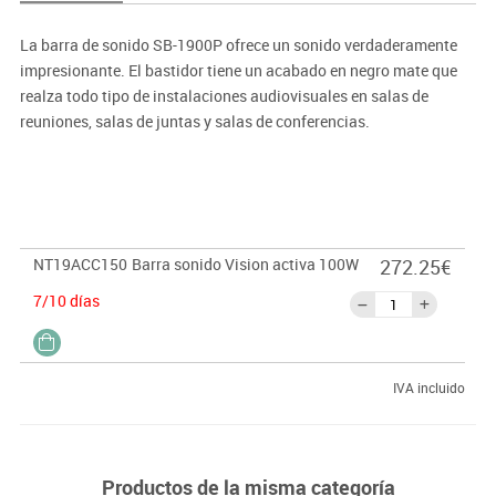
La barra de sonido SB-1900P ofrece un sonido verdaderamente
impresionante. El bastidor tiene un acabado en negro mate que
realza todo tipo de instalaciones audiovisuales en salas de
reuniones, salas de juntas y salas de conferencias.
Características:
- Bluetooth: Cuenta con conexión Bluetooth pudiendo establecer
un pin y cambiar el nombre.
- Entradas y salidas : Cuenta con dos entradas HDMI y una salida
NT19ACC150
Barra sonido Vision activa 100W
272.25€
para facilitar la conexión con otros dispositivos.
- HDMI ARC: si se conecta una pantalla a la entrada ARC el mando
7/10 días
a distancia de la pantalla controla el volumen del altavoz.
- Entrada analógica: Entrada auxiliar 3,5mm.
- Modo de espera automático: Configuración para modo espera
IVA incluido
automático.
- Control RS-232: permite control RS-232 a través del puerto USB.
- Soportes incluidos: Soportes para colocar debajo de la pantalla,
ojales para colgar en la pared y patas de goma para integrar en
Productos de la misma categoría