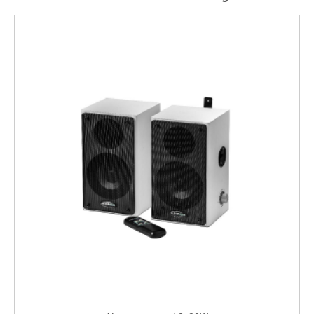
una estantería.
- Ciclo de apagado/encendido.
- Incluye mando a distancia