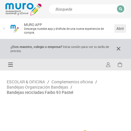
CERRAR
MURO APP
Resultados de la búsqueda
Abrir
Descarga nuestra app y disfruta de una nueva experiencia de
compra.
¿Eres maestro, colegio o empresa?
Inicia sesión para ver tu tarifa de
precios.
ESCOLAR & OFICINA
/
Complementos oficina
/
Bandejas·Organización Bandejas
/
Bandejas recicladas Faibo 93 Pastel