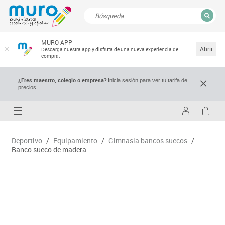
CERRAR
MURO APP
Resultados de la búsqueda
Abrir
Descarga nuestra app y disfruta de una nueva experiencia de
compra.
¿Eres maestro, colegio o empresa?
Inicia sesión para ver tu tarifa de
precios.
Deportivo
/
Equipamiento
/
Gimnasia bancos suecos
/
Banco sueco de madera