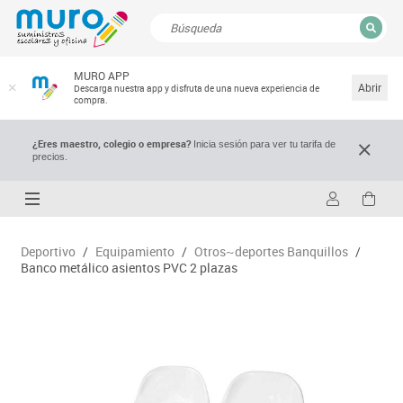
CERRAR
MURO APP
Resultados de la búsqueda
Abrir
Descarga nuestra app y disfruta de una nueva experiencia de
compra.
¿Eres maestro, colegio o empresa?
Inicia sesión para ver tu tarifa de
precios.
Deportivo
/
Equipamiento
/
Otros~deportes Banquillos
/
Banco metálico asientos PVC 2 plazas