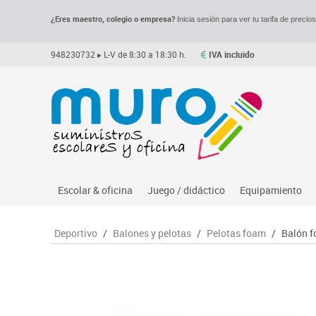
¿Eres maestro, colegio o empresa?
Inicia sesión para ver tu tarifa de precio
948230732
▸ L-V de 8:30 a 18:30 h.
IVA incluido
Escolar & oficina
Juego / didáctico
Equipamiento
Archivo
Asociación y atención
Despachos y of
M
Deportivo
/
Balones y pelotas
/
Pelotas foam
/
Balón f
Complementos oficina
Ciencias
Espacios compa
Le
Dibujo técnico y artístico
Construcciones
Mesas educaci
Me
Escritura y corrección
Espacios exteriores
Muebles escola
Mo
Higiene
Espacios multisensoriales
Percheros, bald
M