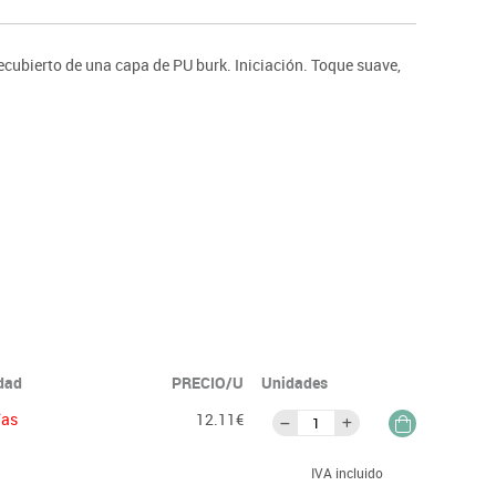
ntos
ecubierto de una capa de PU burk. Iniciación. Toque suave,
idad
PRECIO/U
Unidades
ías
12.11€
IVA incluido