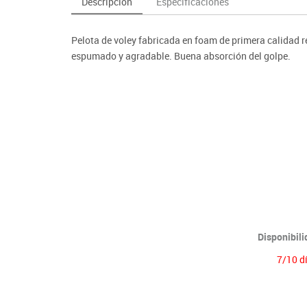
Descripción
Especificaciones
as y expositores
imeras edades
Deportes raqueta
Monitores interactivos
Protección deportiva
y taburetes
icomotricidad
Entrenamiento
Pc & tablets & cámaras docume
Psicomotricidad
Pelota de voley fabricada en foam de primera calidad r
tem
Equipamiento
Pantallas de proyección
espumado y agradable. Buena absorción del golpe.
Soportes
Videoproyección
Disponibil
7/10 d