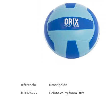
Informática
Juegos heurísticos
Pizarras, vitrin
Pr
Manualidades
Juegos de mesa
Sillas, bancos 
Ps
Material escolar
Juegos simbólicos
S
Plastifica, encuaderna, destruye
Papel y manipulados
Referencia
Descripción
DE0024292
Pelota voley foam Orix