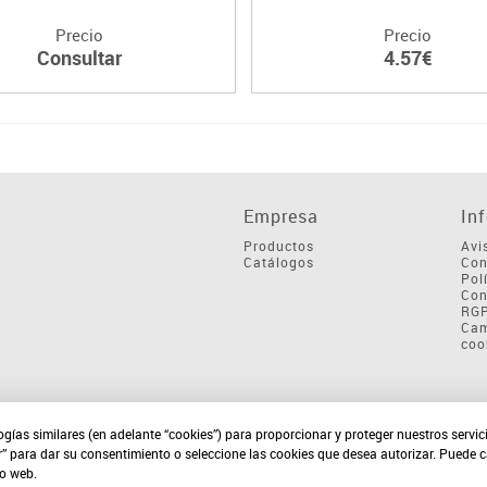
Precio
Precio
Consultar
4.57€
Empresa
In
Productos
Avi
Catálogos
Con
Pol
Con
RG
Cam
coo
ogías similares (en adelante “cookies”) para proporcionar y proteger nuestros servi
r” para dar su consentimiento o seleccione las cookies que desea autorizar. Puede 
io web.